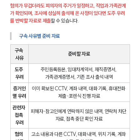
혐의가 무겁더라도 피의자의 주거가 일정하고, 직업과 가족관계
형사전문변호사
가 확인되며, 조사에 성실히 출석해 온 사정이 있다면 도주 우려
를 반박할 자료로 제출
할 수 있습니다.
소식/자료
구속 사유별 준비 자료
언론보도
구속 
공지사항
준비할 자료
사유
법률 블로그
법률서식
도주 
주민등록등본, 임대차계약서, 재직증명서, 
뉴스레터/브로슈어
우려
가족관계증명서, 기존 조사 출석 내역
세미나
증거인
이미 확보된 CCTV, 계좌 내역, 대화 기록, 휴대전화 
멸 우려
제출·포렌식 진행 자료
대륜법률상담예약
관련자 
피해자·참고인에게 연락하지 않은 내역, 연락처 차단 
대륜법률상담예약
접촉 
자료, 접촉 중단 확인 자료
우려
혐의 
고소 내용과 다른 CCTV, 대화 내역, 위치 기록, 계좌 