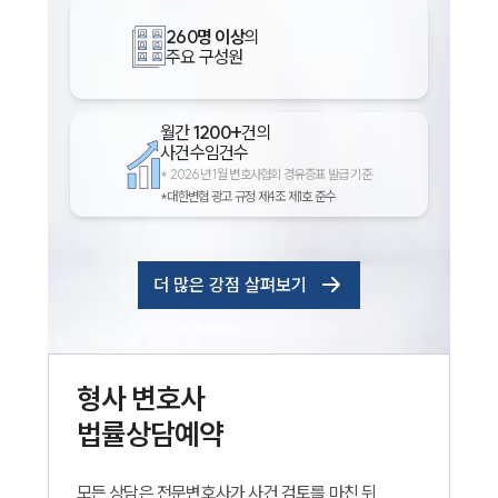
260명 이상
의
주요 구성원
월간
1200+
건의
사건수임건수
*
2026년 1월 변호사협회 경유증표 발급 기준
*대한변협 광고 규정 제4조 제1호 준수
더 많은 강점 살펴보기
형사
변호사
법률상담예약
모든 상담은 전문변호사가 사건 검토를 마친 뒤