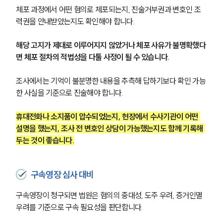
글로벌 파트너 로펌
체포 과정에서 어떤 혐의로 체포되는지, 진술거부권과 변호인 조
고객의 소리
력권을 안내받았는지도 확인해야 합니다.
통합검색
AI대륜
해당 고지가 제대로 이루어지지 않았거나 체포 사유가 불명확했다
면 체포 절차의 적법성을 다툴 사정이 될 수 있습니다.
업무사례
조사에서는 기억이 불분명한 내용을 추측해 답하기보다 확인 가능
형사 주요 업무사례
한 사실을 기준으로 진술해야 합니다.
사례분석/최신동향
형사 법률정보
법률지식인
휴대전화나 소지품이 압수되었는지, 현장에서 수사기관이 어떤 
형사소송·상담후기
설명을 했는지, 조사 전 변호인 상담이 가능했는지도 함께 기록해 
두는 것이 좋습니다.
업무분야
구속영장 심사 대비
형사그룹 업무
전체
구속영장이 청구되면 법원은 혐의의 중대성, 도주 우려, 증거인멸 
우려를 기준으로 구속 필요성을 판단합니다.
구성원 소개