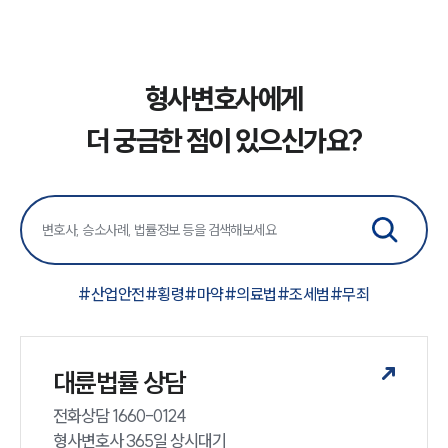
형사변호사에게
더 궁금한 점이 있으신가요?
인재채용
만화로 보는 사례
#
산업안전
#
횡령
#
마약
#
의료법
#
조세범
#
무죄
대륜법률 상담
전화상담 1660-0124 

형사변호사 365일 상시대기