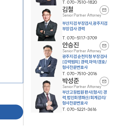
T.
070-7510-1820
김철
Senior Partner Attorney
부산지검 부장검사,광주지검
부장검사 경력
T.
070-5117-3709
안승진
Senior Partner Attorney
그룹소개
광주지검 순천지청 부장검사
[강력범죄] 경력,마약/경호/
형사전문변호사
그룹소개
T.
070-7510-2016
박성준
대륜의 강점
Senior Partner Attorney
오시는 길
부산고등법원 판사[형사] 경
력,법인회생파산/회계감리/
형사전문변호사
글로벌 파트너 로펌
T.
070-5221-3616
고객의 소리
통합검색