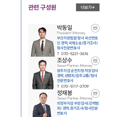
관련 구성원
더보기
박동일
President Attorney
부산지방법원 형사 국선변호
인 경력,국제소송/증거조사/
형사전문변호사
T.
070-5221-3616
조상수
Senior Partner Attorney
광주지검 순천지청 차장검사
경력,성범죄/음주교통/형사
전문변호사
T.
070-5117-3709
정재봉
Senior Partner Attorney
의정부지검 부장검사[강력범
죄] 경력,증거조사/형사전문
변호사