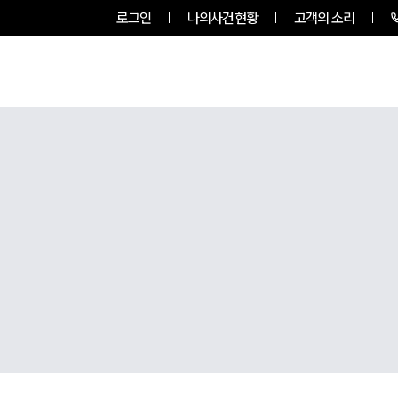
로그인
나의사건현황
고객의 소리
그룹소개
업무사례
업무분야