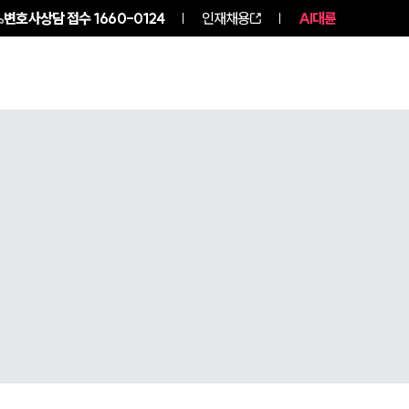
변호사상담 접수
1660-0124
인재채용
AI대륜
구성원 소개
소식/자료