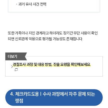
글로벌 파트너 로펌
· 과거 유사 사건 전력
고객의 소리
통합검색
AI대륜
업무사례
또한 가족이나 지인 관계라고 하더라도 장기간 무단 사용이 확인
되면 신뢰관계 악용으로 평가될 가능성도 존재합니다.
형사 주요 업무사례
사례분석/최신동향
형사 법률정보
법률지식인
더보기
형사소송·상담후기
경찰조사 과정 및 대응 방법, 진술 요령을 확인해보세요.
업무분야
형사그룹 업무
전체
4
.
체크카드도용 | 수사 과정에서 자주 문제 되는
쟁점
구성원 소개