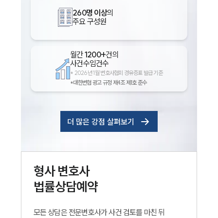
260명 이상
의
주요 구성원
월간
1200+
건의
사건수임건수
*
2026년 1월 변호사협회 경유증표 발급 기준
*대한변협 광고 규정 제4조 제1호 준수
더 많은 강점 살펴보기
형사
변호사
법률상담예약
모든 상담은 전문변호사가 사건 검토를 마친 뒤