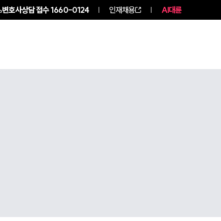
변호사상담 접수
1660-0124
인재채용
AI대륜
구성원 소개
소식/자료