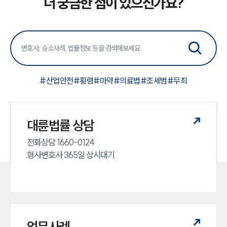
더 궁금한 점이 있으신가요?
#
산업안전
#
횡령
#
마약
#
의료법
#
조세범
#
무죄
대륜법률 상담
전화상담 1660-0124 

형사변호사 365일 상시대기
업무사례