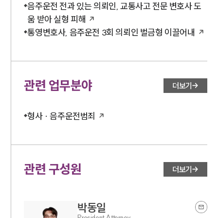
뉴스레터/브로슈어
음주운전 전과 있는 의뢰인, 교통사고 전문 변호사 도
세미나
움 받아 실형 피해
통영변호사, 음주운전 3회 의뢰인 벌금형 이끌어내
대륜법률상담예약
대륜법률상담예약
관련 업무분야
더보기
형사 · 음주운전범죄
관련 구성원
더보기
박동일
President Attorney