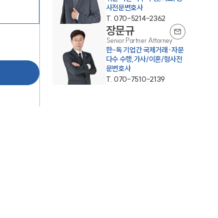
사전문변호사
T.
070-5214-2362
장문규
Senior Partner Attorney
한-독 기업간 국제거래·자문
다수 수행,가사/이혼/형사전
문변호사
T.
070-7510-2139
그룹소개
그룹소개
대륜의 강점
오시는 길
글로벌 파트너 로펌
고객의 소리
통합검색