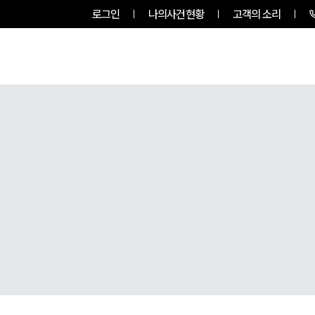
로그인
나의사건현황
고객의 소리
그룹소개
업무사례
업무분야