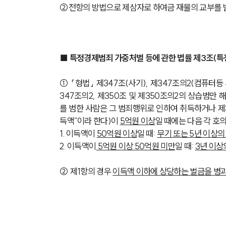
②전항의 방법으로 제삼자로 하여금 재물의 교부를 받
■ 특정경제범죄 가중처벌 등에 관한 법률 제3조(
① 「형법」 제347조(사기), 제347조의2(컴퓨터등 
347조의2, 제350조 및 제350조의2의 상습범만 
를 범한 사람은 그 범죄행위로 인하여 취득하거나 제
득액”이라 한다)이 
5억원 이상
일 때에는 다음 각 호
1. 이득액이 
50억원 이상
일 때: 
무기 또는 5년 이상의
2. 이득액이
 5억원 이상 50억원 미만
일 때: 
3년 이상
② 제1항의 경우 
이득액 이하에 상당하는 벌금을 병