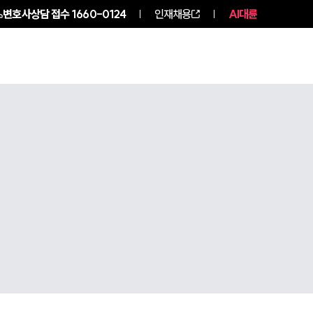
변호사상담 접수
1660-0124
인재채용
AI대륜
구성원 소개
소식/자료