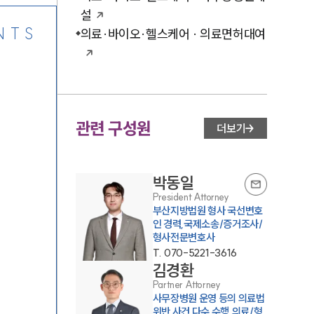
설
NTS
의료·바이오·헬스케어 · 의료면허대여
관련 구성원
더보기
박동일
President Attorney
부산지방법원 형사 국선변호
인 경력,국제소송/증거조사/
형사전문변호사
T.
070-5221-3616
김경환
Partner Attorney
사무장병원 운영 등의 의료법
위반 사건 다수 수행,의료/형