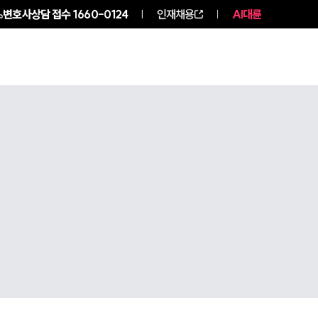
변호사상담 접수
1660-0124
인재채용
AI대륜
구성원 소개
소식/자료