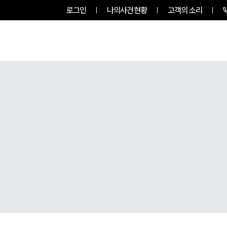
로그인
나의사건현황
고객의 소리
그룹소개
업무사례
업무분야