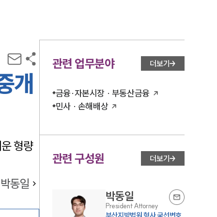
관련 업무분야
더보기
인중개
금융·자본시장 · 부동산금융
민사 · 손해배상
거운 형량
관련 구성원
더보기
박동일
박동일
President Attorney
부산지방법원 형사 국선변호