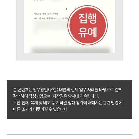
형사그룹 업무
전체
구성원 소개
형사전문변호사
소식/자료
언론보도
본 콘텐츠는 법무법인(유한) 대륜의 실제 업무 사례를 바탕으로 일부
공지사항
각색하여 작성되었으며, 저작권은 당사에 귀속됩니다.
법률 블로그
무단 전재, 복제 및 배포 등 저작권 침해 행위에 대해서는 관련 법령에
법률서식
뉴스레터/브로슈어
따른 조치가 이루어질 수 있습니다.
세미나
대륜법률상담예약