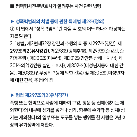
■ 평택형사전문변호사가 알려주는 사건 관련 법령
▶ 성폭력범죄의 처벌 등에 관한 특례법 제2조(정의) 
① 이 법에서 “성폭력범죄”란 다음 각 호의 어느 하나에 해당하는 
죄를 말한다.
3. 「형법」 제2편제32장 강간과 추행의 죄 중 제297조(강간),
 제
297조의2(유사강간)
, 제298조(강제추행), 제299조(준강간, 준
강제추행), 제300조(미수범), 제301조(강간등 상해ㆍ치상), 제
301조의2(강간등 살인ㆍ치사), 제302조(미성년자등에 대한 간
음), 제303조(업무상위력등에 의한 간음) 및 제305조(미성년자
에 대한 간음, 추행)의 죄 
▶ 형법 제297조의2(유사강간) 
폭행 또는 협박으로 사람에 대하여 구강, 항문 등 신체(성기는 제
외한다)의 내부에 성기를 넣거나 성기, 항문에 손가락 등 신체(성
기는 제외한다)의 일부 또는 도구를 넣는 행위를 한 사람은 2년 이
상의 유기징역에 처한다.