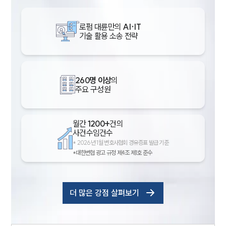
로펌 대륜만의
AI·IT
기술 활용 소송 전략
260명 이상
의
주요 구성원
월간
1200+
건의
사건수임건수
*
2026년 1월 변호사협회 경유증표 발급 기준
*대한변협 광고 규정 제4조 제1호 준수
더 많은 강점 살펴보기