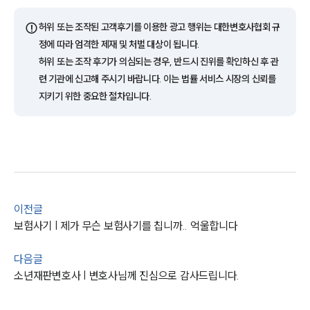
⚠️
허위 또는 조작된 고객후기를 이용한 광고 행위는 대한변호사협회 규
업무분야
정에 따라 엄격한 제재 및 처벌 대상이 됩니다.
허위 또는 조작 후기가 의심되는 경우, 반드시 진위를 확인하신 후 관
형사그룹 업무
전체
련 기관에 신고해 주시기 바랍니다. 이는 법률 서비스 시장의 신뢰를
지키기 위한 중요한 절차입니다.
구성원 소개
형사전문변호사
소식/자료
이전글
보험사기 | 제가 무슨 보험사기를 칩니까.. 억울합니다
언론보도
공지사항
법률 블로그
다음글
법률서식
소년재판변호사 | 변호사님께 진심으로 감사드립니다.
뉴스레터/브로슈어
세미나