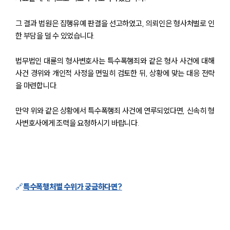
그 결과 법원은 집행유예 판결을 선고하였고, 의뢰인은 형사처벌로 인
한 부담을 덜 수 있었습니다.
그룹소개
법무법인 대륜의 형사변호사는 특수폭행죄와 같은 형사 사건에 대해
그룹소개
사건 경위와 개인적 사정을 면밀히 검토한 뒤, 상황에 맞는 대응 전략
대륜의 강점
을 마련합니다.
오시는 길
글로벌 파트너 로펌
고객의 소리
만약 위와 같은 상황에서 특수폭행죄 사건에 연루되었다면, 신속히 형
통합검색
사변호사에게 조력을 요청하시기 바랍니다.
AI대륜
업무사례
형사 주요 업무사례
🔗
특수폭행처벌 수위가 궁금하다면?
사례분석/최신동향
형사 법률정보
법률지식인
형사소송·상담후기