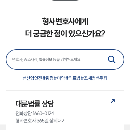
소식/자료
형사변호사에게
언론보도
공지사항
더 궁금한 점이 있으신가요?
법률 블로그
법률서식
뉴스레터/브로슈어
세미나
대륜법률상담예약
#
산업안전
#
횡령
#
마약
#
의료법
#
조세범
#
무죄
대륜법률상담예약
대륜법률 상담
전화상담 1660-0124 

형사변호사 365일 상시대기