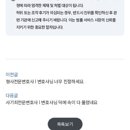
AI대륜
정에 따라 엄격한 제재 및 처벌 대상이 됩니다.
허위 또는 조작 후기가 의심되는 경우, 반드시 진위를 확인하신 후 관
업무사례
련 기관에 신고해 주시기 바랍니다. 이는 법률 서비스 시장의 신뢰를
지키기 위한 중요한 절차입니다.
형사 주요 업무사례
사례분석/최신동향
형사 법률정보
법률지식인
형사소송·상담후기
업무분야
이전글
형사전문변호사 | 변호사님 너무 친절하세요.
형사그룹 업무
전체
다음글
사기죄전문변호사 | 변호사님 덕에 속이 다 풀렸네요
구성원 소개
형사전문변호사
목록보기