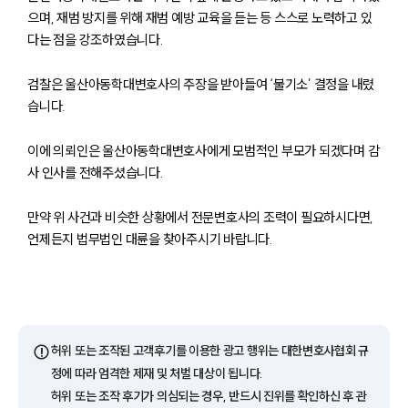
으며, 재범 방지를 위해 재범 예방 교육을 듣는 등 스스로 노력하고 있
다는 점을 강조하였습니다.
검찰은 울산아동학대변호사의 주장을 받아들여 ‘불기소’ 결정을 내렸
습니다.
이에 의뢰인은 울산아동학대변호사에게 모범적인 부모가 되겠다며 감
사 인사를 전해주셨습니다.
만약 위 사건과 비슷한 상황에서 전문변호사의 조력이 필요하시다면,
그룹소개
언제든지 법무법인 대륜을 찾아주시기 바랍니다.
그룹소개
대륜의 강점
오시는 길
글로벌 파트너 로펌
고객의 소리
⚠️
허위 또는 조작된 고객후기를 이용한 광고 행위는 대한변호사협회 규
통합검색
정에 따라 엄격한 제재 및 처벌 대상이 됩니다.
AI대륜
허위 또는 조작 후기가 의심되는 경우, 반드시 진위를 확인하신 후 관