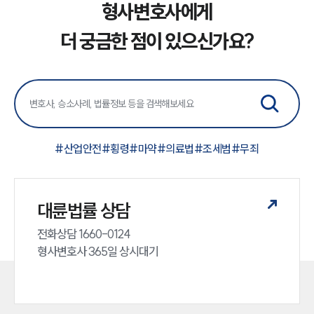
소식/자료
형사변호사에게
더 궁금한 점이 있으신가요?
언론보도
공지사항
법률 블로그
법률서식
뉴스레터/브로슈어
세미나
#
산업안전
#
횡령
#
마약
#
의료법
#
조세범
#
무죄
대륜법률상담예약
대륜법률상담예약
대륜법률 상담
전화상담 1660-0124 

형사변호사 365일 상시대기