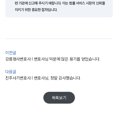
련 기관에 신고해 주시기 바랍니다. 이는 법률 서비스 시장의 신뢰를
업무사례
지키기 위한 중요한 절차입니다.
형사 주요 업무사례
사례분석/최신동향
형사 법률정보
법률지식인
형사소송·상담후기
이전글
업무분야
강릉형사변호사 | 변호사님 덕분에 많은 용기를 얻었습니다.
형사그룹 업무
다음글
전체
진주사기변호사 | 변호사님, 정말 감사했습니다.
구성원 소개
목록보기
형사전문변호사