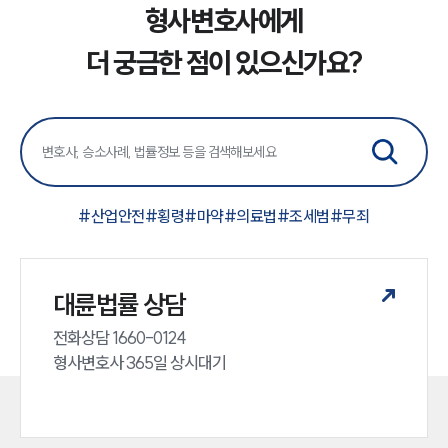
형사변호사에게
더 궁금한 점이 있으신가요?
#
산업안전
#
횡령
#
마약
#
의료법
#
조세범
#
무죄
인재채용
만화로 보는 사례
대륜법률 상담
전화상담 1660-0124 

형사변호사 365일 상시대기