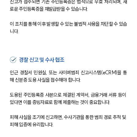
신고가 접수되면 기존 주민등록증은 법적으로 무효 처리되며, 새
글로벌 파트너 로펌
고객의 소리
로운 주민등록증을 재발급받을 수 있습니다.
통합검색
AI대륜
이 조치를 통해 이후 발생할 수 있는 불법적 사용을 차단할 수 있습
니다.
업무사례
형사 주요 업무사례
사례분석/최신동향
경찰 신고 및 수사 협조
형사 법률정보
법률지식인
인근 경찰서 민원실, 또는 사이버범죄 신고시스템(eCRM)을 통
형사소송·상담후기
해 신분증 도용 사실을 접수해야 합니다.
도용된 주민등록증 사본으로 체결된 계약서, 금융거래 서류 등이 
업무분야
있다면 이를 증빙자료로 함께 제출하는 것이 중요합니다.
형사그룹 업무
전체
피해 사실을 조기에 신고하면, 수사기관을 통한 범죄 경로 추적 및 
피해 입증에 유리합니다.
구성원 소개