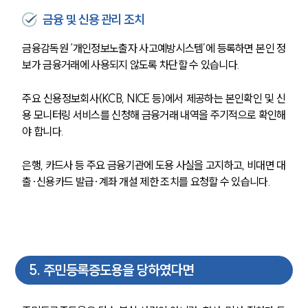
금융 및 신용 관리 조치
형사전문변호사
금융감독원 ‘개인정보노출자 사고예방시스템’에 등록하면 본인 정
보가 금융거래에 사용되지 않도록 차단할 수 있습니다.
소식/자료
주요 신용정보회사(KCB, NICE 등)에서 제공하는 본인확인 및 신
언론보도
공지사항
용 모니터링 서비스를 신청해 금융거래 내역을 주기적으로 확인해
법률 블로그
야 합니다.
법률서식
뉴스레터/브로슈어
은행, 카드사 등 주요 금융기관에 도용 사실을 고지하고, 비대면 대
세미나
출·신용카드 발급·계좌 개설 제한 조치를 요청할 수 있습니다.
대륜법률상담예약
대륜법률상담예약
5
.
주민등록증도용을 당하였다면