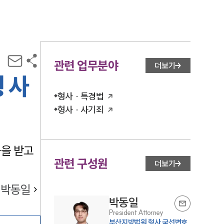
관련 업무분야
더보기
 사
형사 · 특경법
형사 · 사기죄
움을 받고
관련 구성원
더보기
박동일
박동일
President Attorney
부산지방법원 형사 국선변호