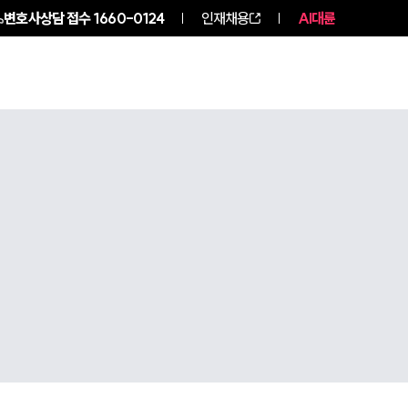
변호사상담 접수
1660-0124
인재채용
AI대륜
구성원 소개
소식/자료