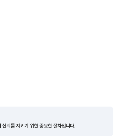
전체
구성원 소개
형사전문변호사
소식/자료
언론보도
공지사항
법률 블로그
법률서식
의 신뢰를 지키기 위한 중요한 절차입니다.
뉴스레터/브로슈어