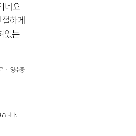
AI대륜
업무사례
형사 주요 업무사례
사례분석/최신동향
형사 법률정보
법률지식인
형사소송·상담후기
업무분야
였습니다.
형사그룹 업무