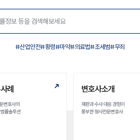
#
산업안전
#
횡령
#
마약
#
의료법
#
조세범
#
무죄
무사례
변호사소개
문변호사의 

재판과 수사 대응 경험이 

 법률솔루션
풍부한 형사전문변호사