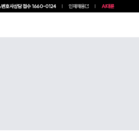
변호사상담 접수
1660-0124
인재채용
AI대륜
구성원 소개
소식/자료