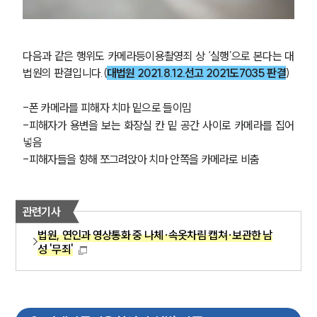
다음과 같은 행위도 카메라등이용촬영죄 상 ‘실행’으로 본다는 대
법원의 판결입니다.(
대법원 2021.8.12.선고 2021도7035 판결
)
-폰 카메라를 피해자 치마 밑으로 들이밈
-피해자가 용변을 보는 화장실 칸 밑 공간 사이로 카메라를 집어
넣음
-피해자들을 향해 쪼그려앉아 치마 안쪽을 카메라로 비춤
관련기사
법원, 연인과 영상통화 중 나체·속옷차림 캡쳐·보관한 남
성 '무죄'