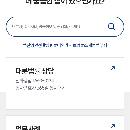
더 궁금한 점이 있으신가요?
#
산업안전
#
횡령
#
마약
#
의료법
#
조세범
#
무죄
대륜법률 상담
전화상담 1660-0124 

형사변호사 365일 상시대기
업무사례