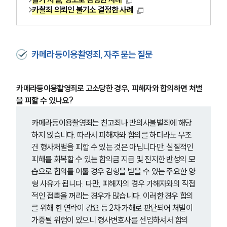
카촬죄 의뢰인 불기소 결정한 사례
형사전문변호사
소식/자료
카메라등이용촬영죄, 자주 묻는 질문
언론보도
공지사항
카메라등이용촬영죄로 고소당한 경우, 피해자와 합의하면 처벌
법률 블로그
을 피할 수 있나요?
법률서식
뉴스레터/브로슈어
세미나
카메라등이용촬영죄는 친고죄나 반의사불벌죄에 해당
하지 않습니다. 따라서 피해자와 합의를 하더라도 무조
건 형사처벌을 피할 수 있는 것은 아닙니다만, 실질적인 
대륜법률상담예약
피해를 회복할 수 있는 합의금 지급 및 진지한 반성의 모
습으로 합의를 이룰 경우 감형을 받을 수 있는 주요한 양
대륜법률상담예약
형 사유가 됩니다. 다만, 피해자의 경우 가해자와의 직접
적인 접촉을 꺼리는 경우가 많습니다. 이러한 경우 합의
를 위해 한 연락이 강요 등 2차 가해로 판단되어 처벌이 
가중될 위험이 있으니 형사변호사를 선임하셔서 합의