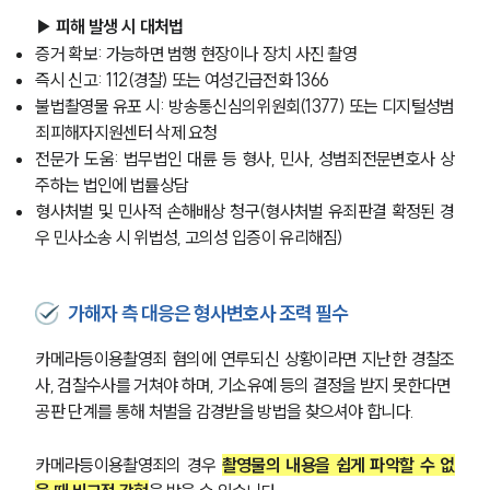
▶ 피해 발생 시 대처법
증거 확보: 가능하면 범행 현장이나 장치 사진 촬영
즉시 신고: 112(경찰) 또는 여성긴급전화 1366
불법촬영물 유포 시: 방송통신심의위원회(1377) 또는 디지털성범
죄피해자지원센터 삭제 요청
전문가 도움: 법무법인 대륜 등 형사, 민사, 성범죄전문변호사 상
주하는 법인에 법률상담
형사처벌 및 민사적 손해배상 청구(형사처벌 유죄판결 확정된 경
우 민사소송 시 위법성, 고의성 입증이 유리해짐)
가해자 측 대응은 형사변호사 조력 필수
카메라등이용촬영죄 혐의에 연루되신 상황이라면 지난한 경찰조
그룹소개
사, 검찰수사를 거쳐야 하며, 기소유예 등의 결정을 받지 못한다면 
공판 단계를 통해 처벌을 감경받을 방법을 찾으셔야 합니다. 
그룹소개
대륜의 강점
카메라등이용촬영죄의 경우 
촬영물의 내용을 쉽게 파악할 수 없
오시는 길