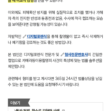
글로벌 파트너 로펌
을 때 비교적 감형
을 받을 수 있습니다.
고객의 소리
통합검색
이외에도 피해확산 방지를 위해 실질적으로 조치를 했거나 가해
AI대륜
자 측의 진지한 반성과 동종전과 없음, 수사에 적극 협조하는 모습
을 보여준다면 감형될 가능성이 있습니다.
업무사례
자발적인 🔗
디지털포렌식
을 통해 촬영물이 없고 즉시 삭제하거
형사 주요 업무사례
나 폐기함을 강조하는 것도 좋은 방법입니다. 
사례분석/최신동향
형사 법률정보
본 법인은 디지털포렌식 전문가 및 🔗
형사전문변호사
의 긴밀한 
법률지식인
형사소송·상담후기
협업으로 카메라등이용촬영죄 사건의 특성에 맞는 법률 솔루션을 
제안합니다. 
업무분야
관련해서 혐의를 받고 계시다면 365일 24시간 법률상담을 남길 
수 있는 본 법인에 도움을 요청해주시기 바랍니다.
형사그룹 업무
전체
더보기
구성원 소개
몰카 처벌, 항소로 감형한 사례