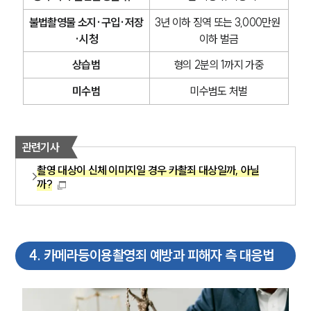
불법촬영물 소지·구입·저장
3년 이하 징역 또는 3,000만원 
·시청
이하 벌금
상습범
형의 2분의 1까지 가중
미수범
미수범도 처벌
관련기사
촬영 대상이 신체 이미지일 경우 카촬죄 대상일까, 아닐
까?
4
.
카메라등이용촬영죄 예방과 피해자 측 대응법