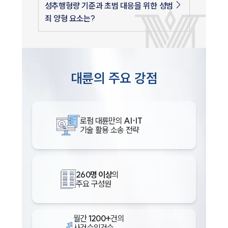
성추행형량 기준과 초범 대응을 위한 성범
죄 양형 요소는?
대륜의 주요 강점
로펌 대륜만의
AI·IT
기술 활용 소송 전략
260명 이상
의
주요 구성원
월간
1200+
건의
사건수임건수