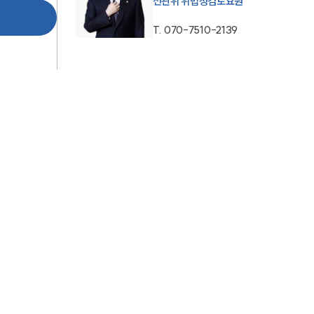
선관위 위법성검토요원
AI대륜
T.
070-7510-2139
업무사례
형사 주요 업무사례
사례분석/최신동향
형사 법률정보
법률지식인
형사소송·상담후기
업무분야
형사그룹 업무