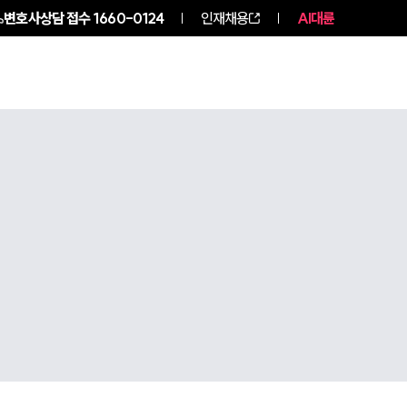
변호사상담 접수
1660-0124
인재채용
AI대륜
구성원 소개
소식/자료