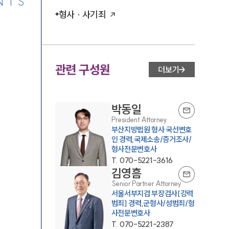
NTS
형사 · 사기죄
관련 구성원
더보기
박동일
President Attorney
부산지방법원 형사 국선변호
인 경력,국제소송/증거조사/
형사전문변호사
T.
070-5221-3616
김영흠
Senior Partner Attorney
서울서부지검 부장검사[강력
범죄] 경력,군형사/성범죄/형
사전문변호사
T.
070-5221-2387