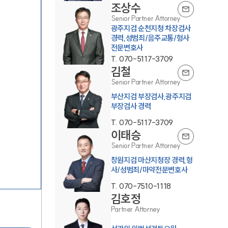
조상수
Senior Partner Attorney
광주지검 순천지청 차장검사
경력,성범죄/음주교통/형사
전문변호사
T.
070-5117-3709
김철
Senior Partner Attorney
그룹소개
부산지검 부장검사,광주지검
부장검사 경력
그룹소개
T.
070-5117-3709
이태승
대륜의 강점
Senior Partner Attorney
창원지검 마산지청장 경력,형
오시는 길
사/성범죄/마약전문변호사
글로벌 파트너 로펌
T.
070-7510-1118
김호정
고객의 소리
Partner Attorney
통합검색