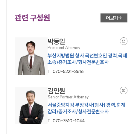
관련 구성원
더보기
박동일
President Attorney
부산지방법원 형사 국선변호인 경력,국제
소송/증거조사/형사전문변호사
T.
070-5221-3616
김인원
Senior Partner Attorney
서울중앙지검 부장검사[형사] 경력,회계
감리/증거조사/형사전문변호사
T.
070-7510-1044