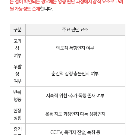
는 점이 확인되는 경우에는 양형 판단 과정에서 참작 요소로 고려
될 가능성도 존재
합니다.
구분
주요 판단 요소
고의
의도적 폭행인지 여부
성 
여부
우발
순간적 감정 충돌인지 여부
성 
여부
반복 
지속적 위협·추가 폭행 존재 여부
행동
그룹소개
현장 
운동 지도 과정인지 다툼 상황인지
상황
그룹소개
대륜의 강점
증거
오시는 길
CCTV, 목격자 진술, 녹취 등