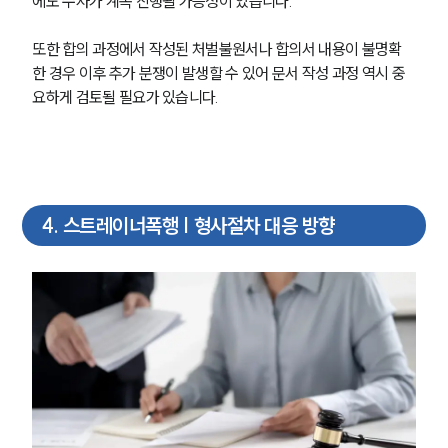
에도 수사가 계속 진행될 가능성이 있습니다.
형사전문변호사
또한 합의 과정에서 작성된 처벌불원서나 합의서 내용이 불명확
한 경우 이후 추가 분쟁이 발생할 수 있어 문서 작성 과정 역시 중
요하게 검토될 필요가 있습니다.
소식/자료
언론보도
공지사항
법률 블로그
법률서식
4
.
스트레이너폭행 | 형사절차 대응 방향
뉴스레터/브로슈어
세미나
대륜법률상담예약
대륜법률상담예약