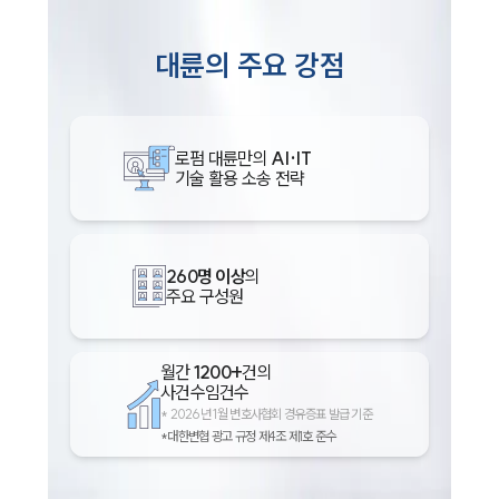
대륜의 주요 강점
로펌 대륜만의
AI·IT
기술 활용 소송 전략
260명 이상
의
주요 구성원
월간
1200+
건의
사건수임건수
*
2026년 1월 변호사협회 경유증표 발급 기준
*대한변협 광고 규정 제4조 제1호 준수