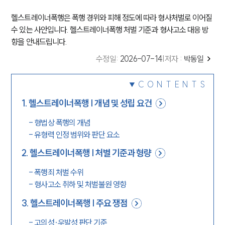
헬스트레이너폭행은 폭행 경위와 피해 정도에 따라 형사처벌로 이어질
수 있는 사안입니다. 헬스트레이너폭행 처벌 기준과 형사고소 대응 방
향을 안내드립니다.
수정일
:
2026-07-14
|
저자 :
박동일
CONTENTS
1
.
헬스트레이너폭행 | 개념 및 성립 요건
-
형법상 폭행의 개념
-
유형력 인정 범위와 판단 요소
2
.
헬스트레이너폭행 | 처벌 기준과 형량
-
폭행죄 처벌 수위
-
형사고소 취하 및 처벌불원 영향
3
.
헬스트레이너폭행 | 주요 쟁점
-
고의성·우발성 판단 기준