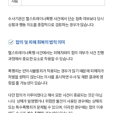
자료
글로벌 파트너 로펌
고객의 소리
통합검색
AI대륜
수사기관은 헬스트레이너폭행 사건에서 단순 접촉 여부보다 당시 
상황과 행동 의도를 종합적으로 검토하는 경우가 많습니다.
업무사례
합의 및 피해 회복의 법적 의미
형사 주요 업무사례
사례분석/최신동향
헬스트레이너폭행 사건에서는 피해자와의 합의 여부가 사건 진행 
형사 법률정보
법률지식인
과정에서 중요한 요소로 작용할 수 있습니다.
형사소송·상담후기
폭행죄는 반의사불벌죄가 적용되는 경우가 많기 때문에 피해자가 
처벌을 원하지 않는다는 의사를 표시하면 수사 및 재판 결과에 영
업무분야
향을 줄 가능성이 있습니다.
형사그룹 업무
다만 합의가 이루어졌다고 해서 모든 사건이 종료되는 것은 아닙
전체
니다. 상해가 발생했거나 위험한 물건이 사용된 경우에는 상해죄 
또는 특수폭행죄가 문제될 수 있으며, 이러한 경우에는 합의 이후
구성원 소개