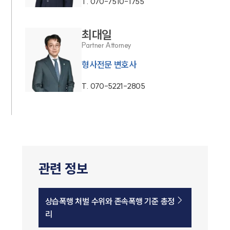
T.
070-7510-1755
최대일
Partner Attorney
형사전문 변호사
T.
070-5221-2805
관련 정보
상습폭행 처벌 수위와 존속폭행 기준 총정
리