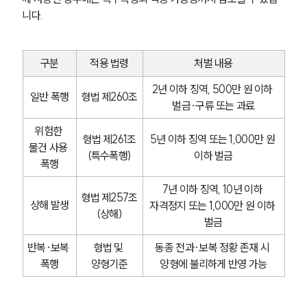
니다.
구분
적용 법령
처벌 내용
2년 이하 징역, 500만 원 이하 
일반 폭행
형법 제260조
벌금·구류 또는 과료
위험한 
형법 제261조
5년 이하 징역 또는 1,000만 원 
물건 사용 
(특수폭행)
이하 벌금
폭행
7년 이하 징역, 10년 이하 
형법 제257조
상해 발생
자격정지 또는 1,000만 원 이하 
(상해)
벌금
반복·보복 
형법 및 
동종 전과·보복 정황 존재 시 
폭행
양형기준
양형에 불리하게 반영 가능