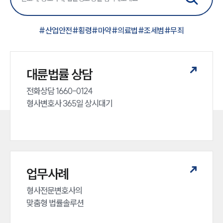
#
산업안전
#
횡령
#
마약
#
의료법
#
조세범
#
무죄
대륜법률 상담
전화상담 1660-0124 

형사변호사 365일 상시대기
업무사례
형사전문변호사의 

맞춤형 법률솔루션