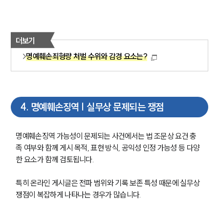
형사전문변호사
더보기
소식/자료
명예훼손죄형량 처벌 수위와 감경 요소는?
언론보도
공지사항
법률 블로그
법률서식
4
.
명예훼손징역 | 실무상 문제되는 쟁점
뉴스레터/브로슈어
세미나
명예훼손징역 가능성이 문제되는 사건에서는 법 조문상 요건 충
족 여부와 함께 게시 목적, 표현 방식, 공익성 인정 가능성 등 다양
대륜법률상담예약
한 요소가 함께 검토됩니다.
대륜법률상담예약
특히 온라인 게시글은 전파 범위와 기록 보존 특성 때문에 실무상 
쟁점이 복잡하게 나타나는 경우가 많습니다.