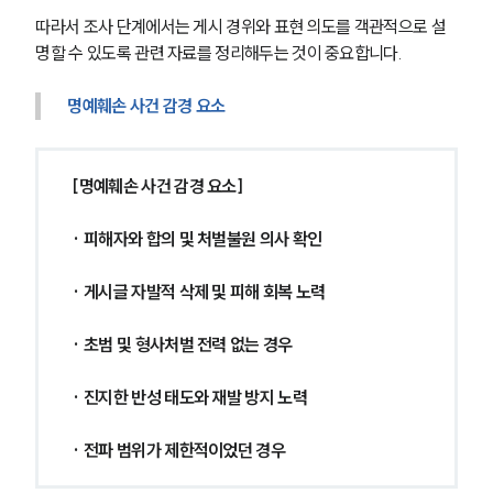
글로벌 파트너 로펌
따라서 조사 단계에서는 게시 경위와 표현 의도를 객관적으로 설
고객의 소리
명할 수 있도록 관련 자료를 정리해두는 것이 중요합니다.
통합검색
AI대륜
명예훼손 사건 감경 요소
업무사례
[명예훼손 사건 감경 요소]
형사 주요 업무사례
사례분석/최신동향
형사 법률정보
· 피해자와 합의 및 처벌불원 의사 확인
법률지식인
형사소송·상담후기
· 게시글 자발적 삭제 및 피해 회복 노력
· 초범 및 형사처벌 전력 없는 경우
업무분야
형사그룹 업무
· 진지한 반성 태도와 재발 방지 노력
전체
· 전파 범위가 제한적이었던 경우
구성원 소개