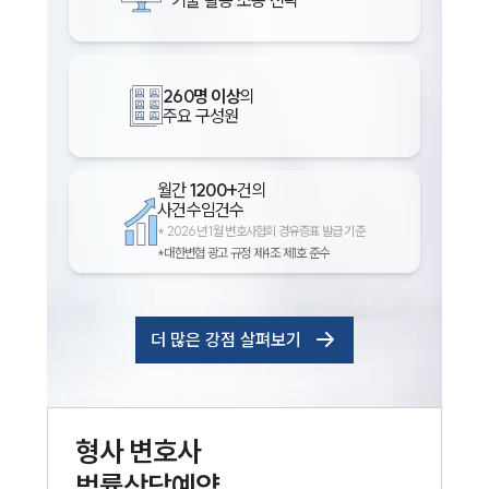
260명 이상
의
주요 구성원
월간
1200+
건의
사건수임건수
*
2026년 1월 변호사협회 경유증표 발급 기준
*대한변협 광고 규정 제4조 제1호 준수
더 많은 강점 살펴보기
형사
변호사
법률상담예약