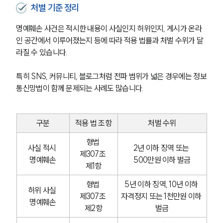
처벌 기준 정리
명예훼손 사건은 적시한 내용이 사실인지 허위인지, 게시가 온라
인 공간에서 이루어졌는지 등에 따라 적용 법률과 처벌 수위가 달
라질 수 있습니다.
특히 SNS, 커뮤니티, 블로그처럼 전파 범위가 넓은 경우에는 정보
통신망법이 함께 문제되는 사례도 많습니다.
구분
적용 법 조항
처벌 수위
형법 
사실 적시 
2년 이하 징역 또는 
제307조 
명예훼손
500만원 이하 벌금
제1항
형법 
5년 이하 징역, 10년 이하 
허위 사실 
제307조 
자격정지 또는 1천만원 이하 
명예훼손
제2항
벌금