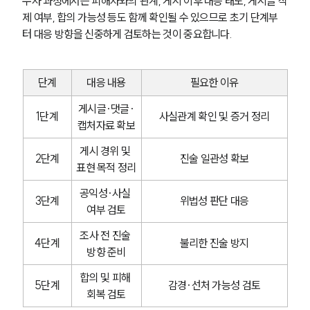
수사 과정에서는 피해자와의 관계, 게시 이후 대응 태도, 게시글 삭
제 여부, 합의 가능성 등도 함께 확인될 수 있으므로 초기 단계부
터 대응 방향을 신중하게 검토하는 것이 중요합니다.
단계
대응 내용
필요한 이유
게시글·댓글·
1단계
사실관계 확인 및 증거 정리
캡처자료 확보
게시 경위 및 
2단계
진술 일관성 확보
표현 목적 정리
공익성·사실 
3단계
위법성 판단 대응
여부 검토
조사 전 진술 
4단계
불리한 진술 방지
방향 준비
합의 및 피해 
5단계
감경·선처 가능성 검토
회복 검토