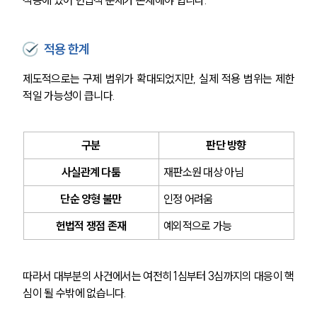
고객의 소리
통합검색
AI대륜
적용 한계
제도적으로는 구제 범위가 확대되었지만, 실제 적용 범위는 제한
업무사례
적일 가능성이 큽니다.
형사 주요 업무사례
사례분석/최신동향
형사 법률정보
구분
판단 방향
법률지식인
형사소송·상담후기
사실관계 다툼
재판소원 대상 아님
단순 양형 불만
인정 어려움
업무분야
헌법적 쟁점 존재
예외적으로 가능
형사그룹 업무
전체
따라서 대부분의 사건에서는 여전히 1심부터 3심까지의 대응이 핵
심이 될 수밖에 없습니다.
구성원 소개