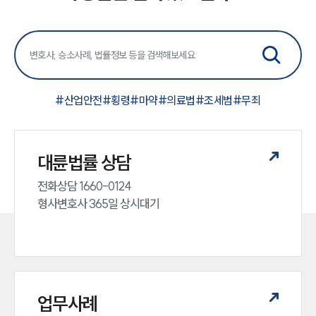
#
산업안전
#
횡령
#
마약
#
의료법
#
조세범
#
무죄
대륜법률 상담
전화상담 1660-0124 

형사변호사 365일 상시대기
업무사례