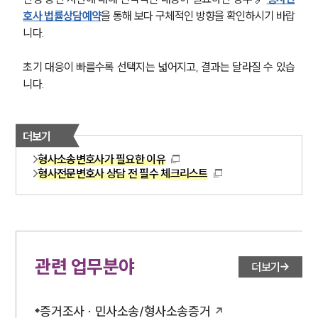
법률서식
뉴스레터/브로슈어
호사 법률상담예약
을 통해 보다 구체적인 방향을 확인하시기 바랍
세미나
니다.
초기 대응이 빠를수록 선택지는 넓어지고, 결과는 달라질 수 있습
대륜법률상담예약
니다.
대륜법률상담예약
더보기
형사소송변호사가 필요한 이유
형사전문변호사 상담 전 필수 체크리스트
관련 업무분야
더보기
증거조사 · 민사소송/형사소송증거