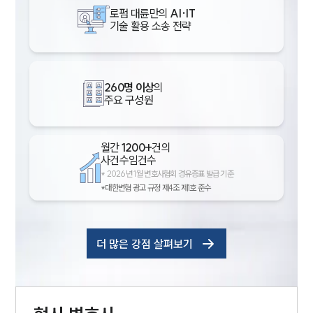
로펌 대륜만의
AI·IT
기술 활용 소송 전략
260명 이상
의
주요 구성원
월간
1200+
건의
사건수임건수
*
2026년 1월 변호사협회 경유증표 발급 기준
*대한변협 광고 규정 제4조 제1호 준수
더 많은 강점 살펴보기