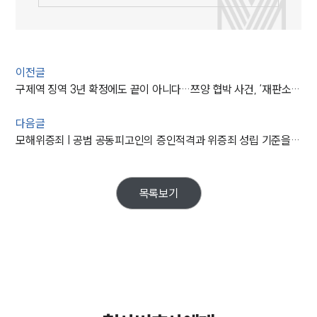
이전글
구제역 징역 3년 확정에도 끝이 아니다…쯔양 협박 사건, ‘재판소원’까지 가는 이유
다음글
모해위증죄 | 공범 공동피고인의 증인적격과 위증죄 성립 기준을 재정립한 대법원의 판결
목록보기