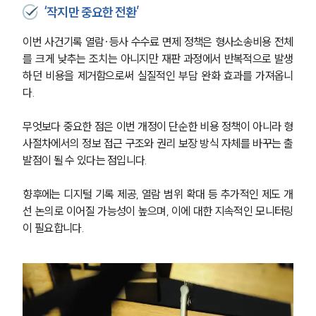
‘작지만 중요한 전환’
이번 사건기록 열람·등사 수수료 면제 정책은 형사소송비용 전체
를 크게 낮추는 조치는 아니지만 재판 과정에서 반복적으로 발생
하던 비용을 제거함으로써 실질적인 부담 완화 효과를 가져옵니
다.
그룹소개
무엇보다 중요한 점은 이번 개정이 단순한 비용 정책이 아니라 형
그룹소개
사절차에서의 정보 접근 구조와 권리 보장 방식 자체를 바꾸는 출
대륜의 강점
발점이 될 수 있다는 점입니다.
오시는 길
글로벌 파트너 로펌
고객의 소리
향후에는 디지털 기록 제공, 열람 범위 확대 등 추가적인 제도 개
통합검색
선 논의로 이어질 가능성이 높으며, 이에 대한 지속적인 모니터링
AI대륜
이 필요합니다.
업무사례
형사 주요 업무사례
사례분석/최신동향