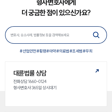
형사변호사에게
더 궁금한 점이 있으신가요?
#
산업안전
#
횡령
#
마약
#
의료법
#
조세범
#
무죄
대륜법률 상담
전화상담 1660-0124 

형사변호사 365일 상시대기