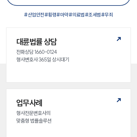
#
산업안전
#
횡령
#
마약
#
의료법
#
조세범
#
무죄
대륜법률 상담
전화상담 1660-0124 

형사변호사 365일 상시대기
업무사례
형사전문변호사의 

맞춤형 법률솔루션