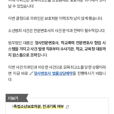
이에 의뢰인은 모욕죄고소를 당했음에도 보호처분 위기에서 벗어
날 수 있었습니다. 
업무사례
이번 결정으로 의뢰인은 보호처분 이력조차 남지 않게 됐습니다.
형사 주요 업무사례
사례분석/최신동향
형사 법률정보
소년범죄 사건은 전문변호사의 사건 분석과 전략이 필수적입니다.
법률지식인
형사소송·상담후기
법무법인 대륜은 
형사전문변호사, 학교폭력 전문변호사 협업 시
스템을 가지고 사건 발생 직후부터 수사기관, 학교, 교육청 대응까
지 원스톱으로 조력
합니다.
업무분야
이번 사건 의뢰인과 비슷한 사건으로 모욕죄고소를 당한 상황이라
형사그룹 업무
전체
면 지금 바로 🔗
형사변호사 법률상담예약
을 진행하시기 바랍니
다.
구성원 소개
더보기
형사전문변호사
촉법소년보호처분, 전과기록 여부