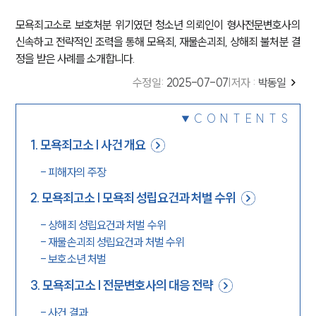
모욕죄고소로 보호처분 위기였던 청소년 의뢰인이 형사전문변호사의
신속하고 전략적인 조력을 통해 모욕죄, 재물손괴죄, 상해죄 불처분 결
정을 받은 사례를 소개합니다.
수정일
:
2025-07-07
|
저자 :
박동일
CONTENTS
1
.
모욕죄고소 | 사건 개요
-
피해자의 주장
2
.
모욕죄고소 | 모욕죄 성립요건과 처벌 수위
-
상해죄 성립요건과 처벌 수위
-
재물손괴죄 성립요건과 처벌 수위
-
보호소년 처벌
3
.
모욕죄고소 | 전문변호사의 대응 전략
-
사건 결과