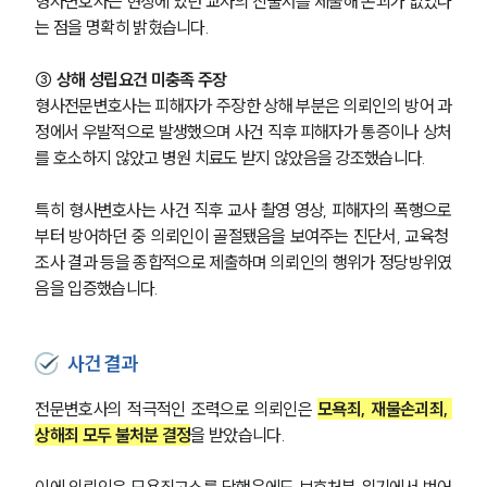
형사변호사는 현장에 있던 교사의 진술서를 제출해 손괴가 없었다
는 점을 명확히 밝혔습니다.
③ 상해 성립요건 미충족 주장
형사전문변호사는 피해자가 주장한 상해 부분은 의뢰인의 방어 과
정에서 우발적으로 발생했으며 사건 직후 피해자가 통증이나 상처
를 호소하지 않았고 병원 치료도 받지 않았음을 강조했습니다.
특히 형사변호사는 사건 직후 교사 촬영 영상, 피해자의 폭행으로
부터 방어하던 중 의뢰인이 골절됐음을 보여주는 진단서, 교육청 
조사 결과 등을 종합적으로 제출하며 의뢰인의 행위가 정당방위였
그룹소개
음을 입증했습니다.
그룹소개
대륜의 강점
사건 결과
오시는 길
글로벌 파트너 로펌
전문변호사의 적극적인 조력으로 의뢰인은 
모욕죄, 재물손괴죄, 
고객의 소리
상해죄 모두 불처분 결정
을 받았습니다.
통합검색
AI대륜