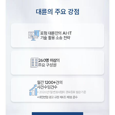
대륜의 주요 강점
로펌 대륜만의
AI·IT
기술 활용 소송 전략
260명 이상
의
주요 구성원
월간
1200+
건의
사건수임건수
*
2026년 1월 변호사협회 경유증표 발급 기준
*대한변협 광고 규정 제4조 제1호 준수