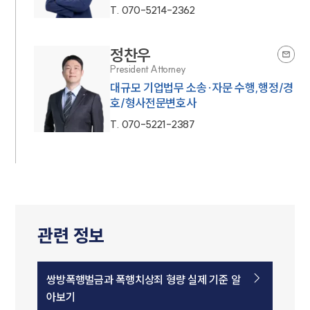
T.
070-5214-2362
정찬우
President Attorney
대규모 기업법무 소송·자문 수행,행정/경
호/형사전문변호사
T.
070-5221-2387
관련 정보
쌍방폭행벌금과 폭행치상죄 형량 실제 기준 알
아보기