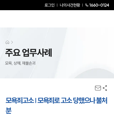
로그인
나의사건현황
1660-0124
주요 업무사례
모욕, 상해, 재물손괴
모욕죄고소 | 모욕죄로 고소 당했으나 불처
분