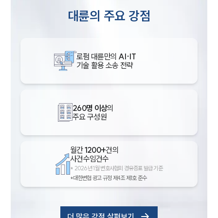
대륜의 주요 강점
로펌 대륜만의
AI·IT
기술 활용 소송 전략
260명 이상
의
주요 구성원
월간
1200+
건의
사건수임건수
*
2026년 1월 변호사협회 경유증표 발급 기준
*대한변협 광고 규정 제4조 제1호 준수
더 많은 강점 살펴보기