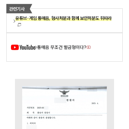
AI대륜
관련기사
업무사례
유튜브·게임 통매음, 형사처분과 함께 보안처분도 뒤따라
형사 주요 업무사례
사례분석/최신동향
형사 법률정보
법률지식인
통매음 무조건 벌금형이다?
형사소송·상담후기
업무분야
형사그룹 업무
전체
구성원 소개
형사전문변호사