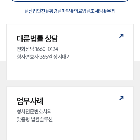
#
산업안전
#
횡령
#
마약
#
의료법
#
조세범
#
무죄
대륜법률 상담
전화상담 1660-0124 

형사변호사 365일 상시대기
업무사례
형사전문변호사의 

맞춤형 법률솔루션