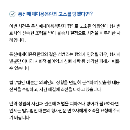
통신매체이용음란죄 고소를 당했다면?
이번 사건은 통신매체이용음란죄 혐의로 고소된 의뢰인이 형사변
호사의 신속한 조력을 받아 불송치 결정으로 사건을 마무리한 사
례입니다.
통신매체이용음란죄와 같은 성범죄는 혐의가 인정될 경우, 형사처
벌뿐만 아니라 사회적 불이익과 신뢰 하락 등 심각한 피해가 따를 
수 있습니다.
그룹소개
법무법인 대륜은 의뢰인의 상황을 면밀히 분석하여 맞춤형 대응 
전략을 수립하고, 사건 해결에 최선을 다하고 있습니다.
그룹소개
대륜의 강점
만약 성범죄 사건과 관련해 처벌을 피하거나 방어가 필요하다면, 
오시는 길
언제든 법무법인 대륜의 형사전문 변호사에게 조력을 요청해 주시
글로벌 파트너 로펌
기 바랍니다.
고객의 소리
통합검색