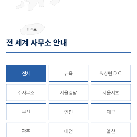
그룹소개
제주도
그룹소개
전 세계 사무소 안내
대륜의 강점
오시는 길
글로벌 파트너 로펌
고객의 소리
통합검색
전체
뉴욕
워싱턴 D.C.
AI대륜
주사무소
업무사례
서울강남
서울서초
형사 주요 업무사례
부산
인천
대구
사례분석/최신동향
형사 법률정보
법률지식인
형사소송·상담후기
광주
대전
울산