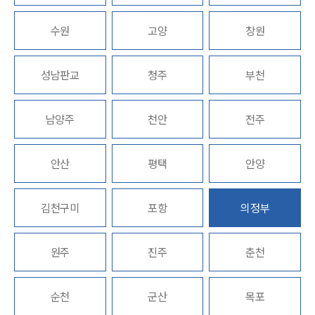
업무분야
수원
고양
창원
형사그룹 업무
성남판교
청주
부천
전체
남양주
천안
전주
구성원 소개
형사전문변호사
안산
평택
안양
소식/자료
김천구미
포항
의정부
언론보도
공지사항
원주
진주
춘천
법률 블로그
법률서식
뉴스레터/브로슈어
순천
군산
목포
세미나