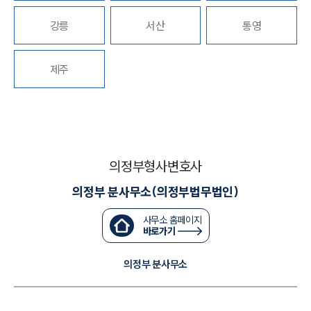
강릉
서산
통영
대륜법률상담예약
대륜법률상담예약
제주
의정부형사변호사
의정부 분사무소(의정부법무법인)
사무소 홈페이지
바로가기
의정부 분사무소