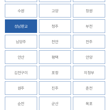
업무분야
수원
고양
창원
형사그룹 업무
성남판교
청주
부천
전체
남양주
천안
전주
구성원 소개
형사전문변호사
안산
평택
안양
소식/자료
김천구미
포항
의정부
언론보도
공지사항
원주
진주
춘천
법률 블로그
법률서식
뉴스레터/브로슈어
순천
군산
목포
세미나