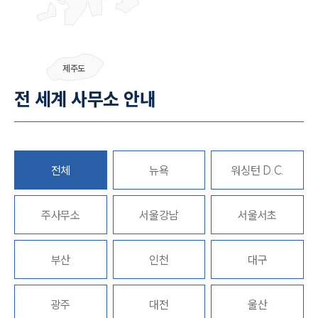
그룹소개
제주도
그룹소개
전 세계 사무소 안내
대륜의 강점
오시는 길
글로벌 파트너 로펌
고객의 소리
통합검색
전체
뉴욕
워싱턴 D.C.
AI대륜
주사무소
업무사례
서울강남
서울서초
형사 주요 업무사례
부산
인천
대구
사례분석/최신동향
형사 법률정보
법률지식인
형사소송·상담후기
광주
대전
울산