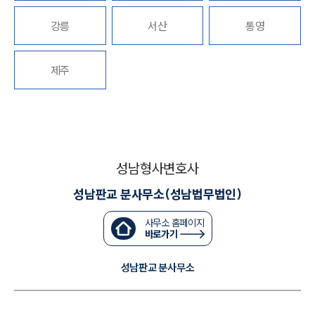
강릉
서산
통영
대륜법률상담예약
대륜법률상담예약
제주
성남형사변호사
성남판교 분사무소(성남법무법인)
사무소 홈페이지
바로가기
성남판교 분사무소