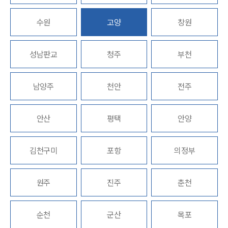
수원
고양
창원
업무분야
형사그룹 업무
성남판교
청주
부천
전체
남양주
천안
전주
구성원 소개
형사전문변호사
안산
평택
안양
소식/자료
김천구미
포항
의정부
언론보도
공지사항
원주
진주
춘천
법률 블로그
법률서식
뉴스레터/브로슈어
순천
군산
목포
세미나