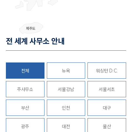
그룹소개
제주도
전 세계 사무소 안내
그룹소개
대륜의 강점
오시는 길
글로벌 파트너 로펌
고객의 소리
통합검색
전체
뉴욕
워싱턴 D.C.
AI대륜
주사무소
서울강남
서울서초
업무사례
형사 주요 업무사례
부산
인천
대구
사례분석/최신동향
형사 법률정보
법률지식인
광주
대전
울산
형사소송·상담후기