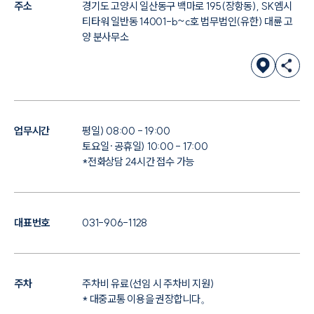
주소
경기도 고양시 일산동구 백마로 195(장항동), SK엠시
티타워 일반동 14001-b~c호 법무법인(유한) 대륜 고
양 분사무소
업무시간
평일) 08:00 - 19:00
토요일·공휴일) 10:00 - 17:00
*전화상담 24시간 접수 가능
대표번호
031-906-1128
주차
주차비 유료(선임 시 주차비 지원)
* 대중교통 이용을 권장합니다。