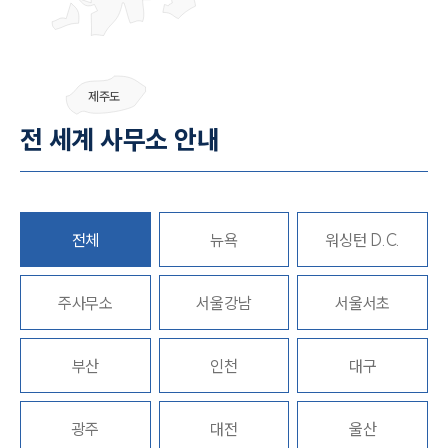
그룹소개
제주도
그룹소개
전 세계 사무소 안내
대륜의 강점
오시는 길
글로벌 파트너 로펌
고객의 소리
통합검색
전체
뉴욕
워싱턴 D.C.
AI대륜
주사무소
업무사례
서울강남
서울서초
형사 주요 업무사례
부산
인천
대구
사례분석/최신동향
형사 법률정보
법률지식인
형사소송·상담후기
광주
대전
울산