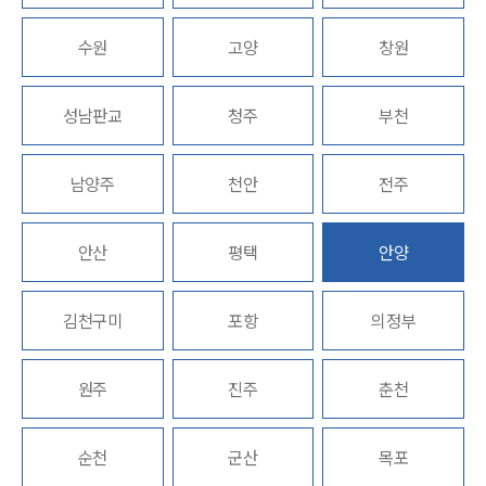
업무분야
수원
고양
창원
형사그룹 업무
성남판교
청주
부천
전체
남양주
천안
전주
구성원 소개
형사전문변호사
안산
평택
안양
소식/자료
김천구미
포항
의정부
언론보도
공지사항
원주
진주
춘천
법률 블로그
법률서식
뉴스레터/브로슈어
순천
군산
목포
세미나