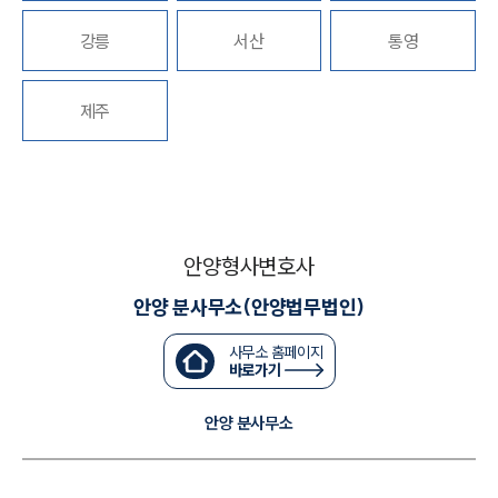
강릉
서산
통영
대륜법률상담예약
대륜법률상담예약
제주
안양형사변호사
안양 분사무소(안양법무법인)
사무소 홈페이지
바로가기
안양 분사무소