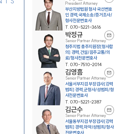
NTS
President Attorney
부산지방법원 형사 국선변호
인 경력,국제소송/증거조사/
형사전문변호사
T.
070-5221-3616
박정규
Senior Partner Attorney
청주지법 충주지원장[형사합
의] 경력,건설/음주교통/의
료/형사전문변호사
T.
070-7510-2014
김영흠
Senior Partner Attorney
서울서부지검 부장검사[강력
범죄] 경력,군형사/성범죄/형
사전문변호사
T.
070-5221-2387
김근수
Senior Partner Attorney
서울동부지검 부장검사[강력
범죄] 경력,마약/성범죄/형사
전문변호사