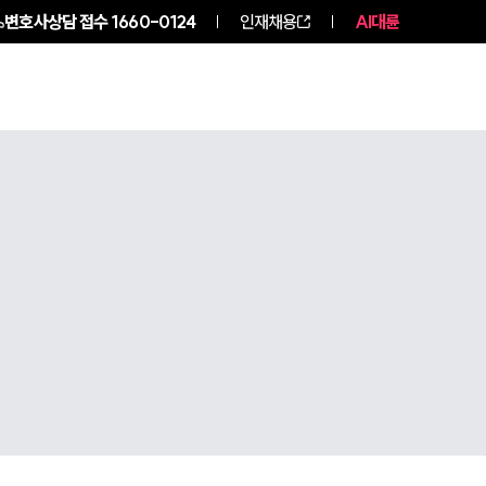
변호사상담 접수
1660-0124
인재채용
AI대륜
구성원 소개
소식/자료