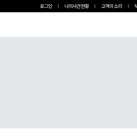
로그인
나의사건현황
고객의 소리
그룹소개
업무사례
업무분야