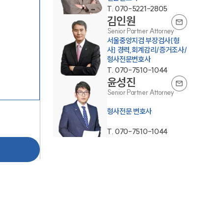
T.
070-5221-2805
김인원
Senior Partner Attorney
서울중앙지검 부장검사[형
사] 경력,회계감리/증거조사/
형사전문변호사
T.
070-7510-1044
윤성진
그룹소개
Senior Partner Attorney
형사전문 변호사
그룹소개
T.
070-7510-1044
대륜의 강점
오시는 길
글로벌 파트너 로펌
고객의 소리
통합검색