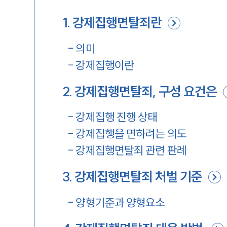
1
.
강제집행면탈죄란
-
의미
-
강제집행이란
2
.
강제집행면탈죄, 구성 요건은
-
강제집행 진행 상태
-
강제집행을 면하려는 의도
-
강제집행면탈죄 관련 판례
3
.
강제집행면탈죄 처벌 기준
-
양형기준과 양형요소