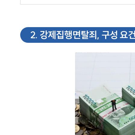
2
.
강제집행면탈죄, 구성 요