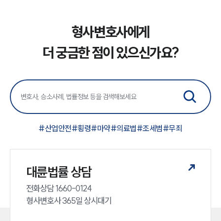
형사변호사에게
더 궁금한 점이 있으신가요?
#
산업안전
#
횡령
#
마약
#
의료법
#
조세범
#
무죄
대륜법률 상담
전화상담 1660-0124 

형사변호사 365일 상시대기