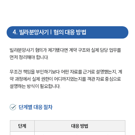
대륜의 강점
오시는 길
글로벌 파트너 로펌
고객의 소리
통합검색
4
.
빌라분양사기 | 혐의 대응 방법
AI대륜
빌라분양사기 혐의가 제기됐다면 계약 구조와 실제 담당 업무를 
업무사례
먼저 정리해야 합니다.
형사 주요 업무사례
사례분석/최신동향
무조건 책임을 부인하기보다 어떤 자료를 근거로 설명했는지, 계
형사 법률정보
약 과정에서 실제 권한이 어디까지였는지를 객관 자료 중심으로 
법률지식인
설명하는 방식이 필요합니다.
형사소송·상담후기
단계별 대응 절차
업무분야
형사그룹 업무
단계
대응 방법
전체