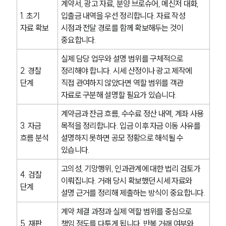
계약서, 광고 자료, 분양 브로슈어, 메신저 대화, 
1. 초기 
입출금 내역을 우선 정리합니다. 자료 작성 
구성원 소개
자료 확보
시점과 전달 경로를 함께 확보해두는 것이 
중요합니다.
형사전문변호사
실제 담당 업무와 설명 범위를 구체적으로 
2. 경찰 
정리해야 합니다. 시세 산정이나 광고 제작에 
소식/자료
단계
직접 관여하지 않았다면 역할 범위를 객관 
자료로 구분해 설명할 필요가 있습니다.
언론보도
공지사항
계약금과 잔금 흐름, 수수료 정산 내역, 계좌 사용 
법률 블로그
3. 자금 
목적을 정리합니다. 입금 이후 자금 이동 사유를 
법률서식
뉴스레터/브로슈어
흐름 분석
설명하지 못하면 공모 정황으로 해석될 수 
세미나
있습니다.
고의성, 기망행위, 인과관계에 대한 법리 검토가 
4. 검찰 
대륜법률상담예약
이뤄집니다. 거래 당시 확보했던 시세 자료와 
단계
설명 근거를 정리해 제출하는 방식이 중요합니다.
대륜법률상담예약
계약 체결 과정과 실제 역할 범위를 중심으로 
5. 재판 
책임 정도를 다투게 됩니다. 반복 거래 여부와 