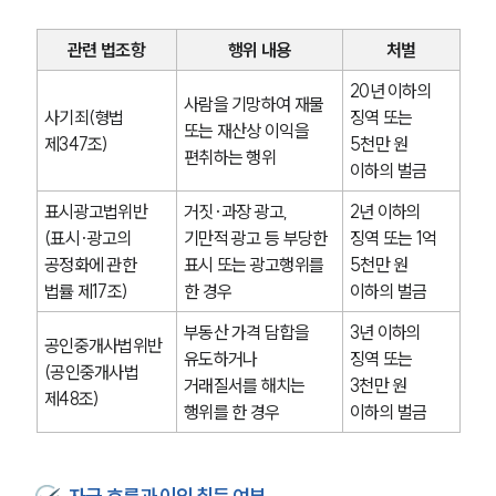
관련 법조항
행위 내용
처벌
20년 이하의 
사람을 기망하여 재물 
사기죄(형법 
징역 또는 
또는 재산상 이익을 
제347조)
5천만 원 
편취하는 행위
이하의 벌금
표시광고법위반
거짓·과장 광고, 
2년 이하의 
(표시·광고의 
기만적 광고 등 부당한 
징역 또는 1억 
공정화에 관한 
표시 또는 광고행위를 
5천만 원 
법률 제17조)
한 경우
이하의 벌금
부동산 가격 담합을 
3년 이하의 
공인중개사법위반
유도하거나 
징역 또는 
(공인중개사법 
거래질서를 해치는 
3천만 원 
제48조)
행위를 한 경우
이하의 벌금