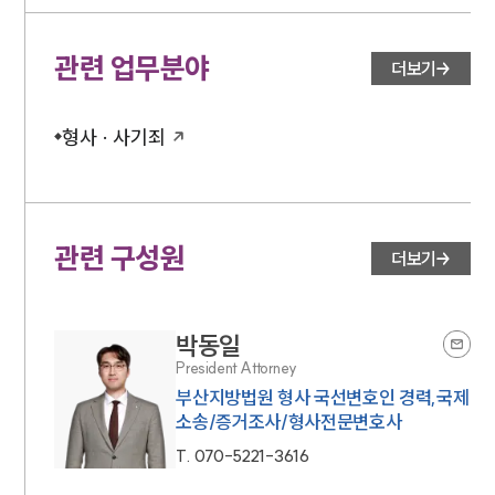
관련 업무분야
더보기
형사 · 사기죄
관련 구성원
더보기
박동일
President Attorney
부산지방법원 형사 국선변호인 경력,국제
소송/증거조사/형사전문변호사
T.
070-5221-3616