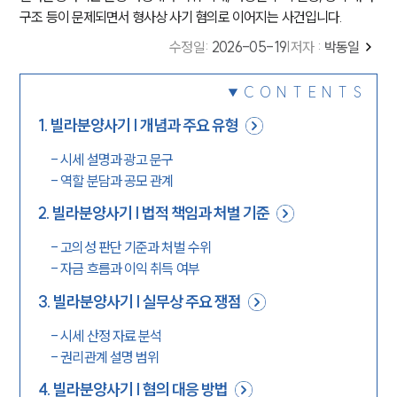
구조 등이 문제되면서 형사상 사기 혐의로 이어지는 사건입니다.
수정일
:
2026-05-19
|
저자 :
박동일
CONTENTS
1
.
빌라분양사기 | 개념과 주요 유형
-
시세 설명과 광고 문구
-
역할 분담과 공모 관계
2
.
빌라분양사기 | 법적 책임과 처벌 기준
-
고의성 판단 기준과 처벌 수위
-
자금 흐름과 이익 취득 여부
3
.
빌라분양사기 | 실무상 주요 쟁점
-
시세 산정 자료 분석
-
권리관계 설명 범위
4
.
빌라분양사기 | 혐의 대응 방법