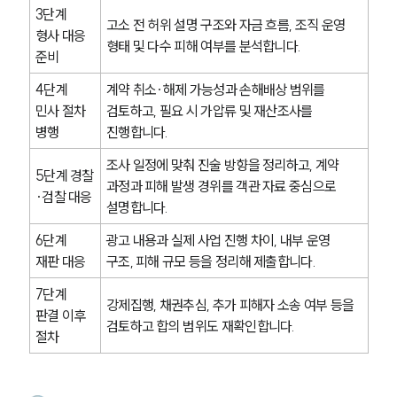
형사 주요 업무사례
3단계 
고소 전 허위 설명 구조와 자금 흐름, 조직 운영 
사례분석/최신동향
형사 대응 
형사 법률정보
형태 및 다수 피해 여부를 분석합니다.
준비
법률지식인
형사소송·상담후기
4단계 
계약 취소·해제 가능성과 손해배상 범위를 
민사 절차 
검토하고, 필요 시 가압류 및 재산조사를 
병행
진행합니다.
업무분야
조사 일정에 맞춰 진술 방향을 정리하고, 계약 
형사그룹 업무
5단계 경찰
과정과 피해 발생 경위를 객관 자료 중심으로 
전체
·검찰 대응
설명합니다.
6단계 
광고 내용과 실제 사업 진행 차이, 내부 운영 
구성원 소개
재판 대응
구조, 피해 규모 등을 정리해 제출합니다.
형사전문변호사
7단계 
강제집행, 채권추심, 추가 피해자 소송 여부 등을 
판결 이후 
검토하고 합의 범위도 재확인합니다.
절차
소식/자료
언론보도