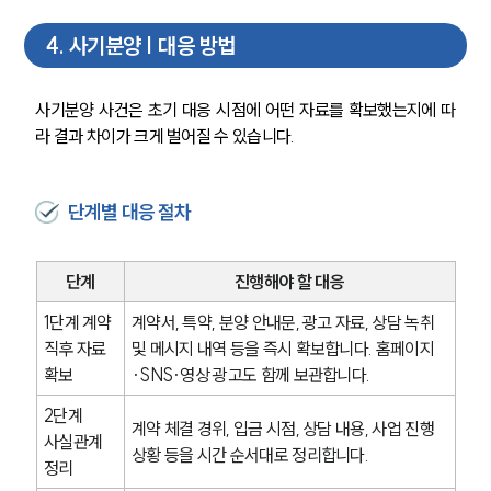
4
.
사기분양 | 대응 방법
사기분양 사건은 초기 대응 시점에 어떤 자료를 확보했는지에 따
라 결과 차이가 크게 벌어질 수 있습니다.
그룹소개
단계별 대응 절차
그룹소개
대륜의 강점
단계
진행해야 할 대응
오시는 길
글로벌 파트너 로펌
1단계 계약 
계약서, 특약, 분양 안내문, 광고 자료, 상담 녹취 
고객의 소리
직후 자료 
및 메시지 내역 등을 즉시 확보합니다. 홈페이지
통합검색
확보
·SNS·영상 광고도 함께 보관합니다.
AI대륜
2단계 
계약 체결 경위, 입금 시점, 상담 내용, 사업 진행 
사실관계 
업무사례
상황 등을 시간 순서대로 정리합니다.
정리