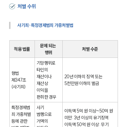
처벌 수위
사기죄·특정경제범죄 가중처벌법
문제 되는 
적용 법률
처벌 수준
행위
기망행위로 
타인의 
형법 
재산이나 
20년 이하의 징역 또는 
제347조
재산상 
5천만원 이하의 벌금
(사기죄)
이익을 
편취한 경우
특정경제범
사기 
이득액 5억 원 이상~50억 원 
죄 가중처벌 
범행으로 
미만: 3년 이상의 유기징역
등에 관한 
거액의 
이득액 50억 원 이상: 무기 