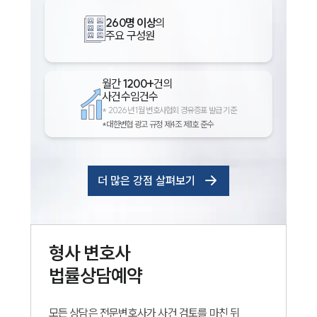
260명 이상
의
주요 구성원
월간
1200+
건의
사건수임건수
*
2026년 1월 변호사협회 경유증표 발급 기준
*대한변협 광고 규정 제4조 제1호 준수
더 많은 강점 살펴보기
형사
변호사
법률상담예약
모든 상담은 전문변호사가 사건 검토를 마친 뒤