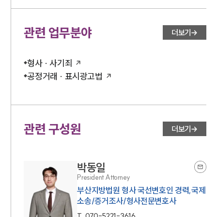
관련 업무분야
더보기
형사 · 사기죄
공정거래 · 표시광고법
관련 구성원
더보기
박동일
President Attorney
부산지방법원 형사 국선변호인 경력,국제
소송/증거조사/형사전문변호사
T.
070-5221-3616