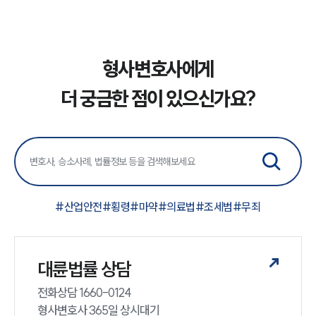
형사변호사에게
더 궁금한 점이 있으신가요?
#
산업안전
#
횡령
#
마약
#
의료법
#
조세범
#
무죄
대륜법률 상담
전화상담 1660-0124 

형사변호사 365일 상시대기