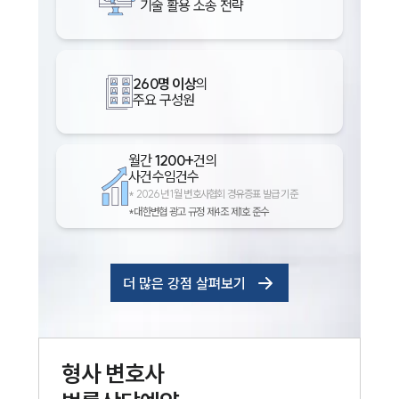
기술 활용 소송 전략
260명 이상
의
주요 구성원
월간
1200+
건의
사건수임건수
*
2026년 1월 변호사협회 경유증표 발급 기준
*대한변협 광고 규정 제4조 제1호 준수
더 많은 강점 살펴보기
형사
변호사