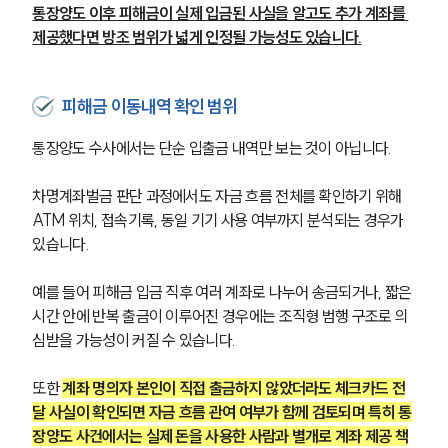
통장양도 이후 피해금이 실제 입금된 사실을 알고도 추가 계좌를 
제공했다면 방조 범위가 넓게 인정될 가능성도 있습니다.
형사전문변호사
소식/자료
피해금 이동내역 확인 범위
언론보도
통장양도 수사에서는 단순 입출금 내역만 보는 것이 아닙니다.
공지사항
법률 블로그
차명계좌벌금 판단 과정에서도 자금 흐름 전체를 확인하기 위해 
법률서식
ATM 위치, 접속기록, 동일 기기 사용 여부까지 분석되는 경우가 
뉴스레터/브로슈어
있습니다.
세미나
예를 들어 피해금 입금 직후 여러 계좌로 나누어 송금되거나, 짧은 
대륜법률상담예약
시간 안에 반복 출금이 이루어진 경우에는 조직형 범행 구조로 의
심받을 가능성이 커질 수 있습니다.
대륜법률상담예약
또한 
계좌 명의자 본인이 직접 출금하지 않았더라도 체크카드 전
달 사실이 확인되면 자금 흐름 관여 여부가 함께 검토되며 특히 통
장양도 사건에서는 실제 돈을 사용한 사람과 별개로 계좌 제공 책