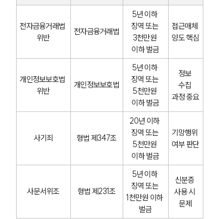
5년 이하 
전자금융거래법 
징역 또는 
접근매체 
전자금융거래법
위반
3천만원 
양도 핵심
이하 벌금
5년 이하 
정보 
개인정보보호법 
징역 또는 
개인정보보호법
수집 
위반
5천만원 
과정 중요
이하 벌금
20년 이하 
징역 또는 
기망행위 
사기죄
형법 제347조
5천만원 
여부 판단
이하 벌금
5년 이하 
신분증 
징역 또는 
사문서위조
형법 제231조
사용 시 
1천만원 이하 
문제
벌금