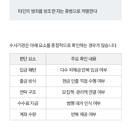
글로벌 파트너 로펌
고객의 소리
타인의 범죄를 방조한 자는 종범으로 처벌한다.
통합검색
AI대륜
업무사례
수사기관은 아래 요소를 종합적으로 확인하는 경우가 많습니다.
형사 주요 업무사례
사례분석/최신동향
판단 요소
주요 확인 내용
형사 법률정보
법률지식인
입금 패턴
다수 피해금 반복 입금 여부
형사소송·상담후기
출금 방식
현금 인출 직접 수행 여부
업무분야
연락 구조
모집책·관리책 연결 여부
수수료 지급
범행 대가 인식 여부
형사그룹 업무
전체
계좌 수량
반복 제공 여부
구성원 소개