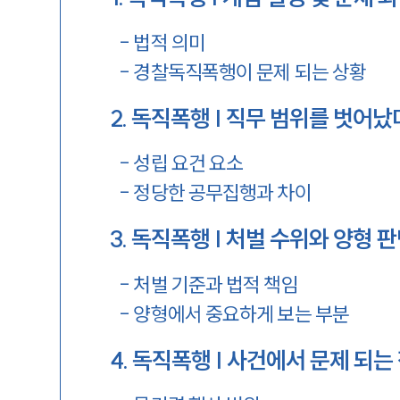
-
법적 의미
-
경찰독직폭행이 문제 되는 상황
2
.
독직폭행 | 직무 범위를 벗어
-
성립 요건 요소
-
정당한 공무집행과 차이
3
.
독직폭행 | 처벌 수위와 양형 
-
처벌 기준과 법적 책임
-
양형에서 중요하게 보는 부분
4
.
독직폭행 | 사건에서 문제 되는