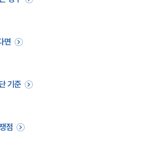
났다면
판단 기준
 쟁점