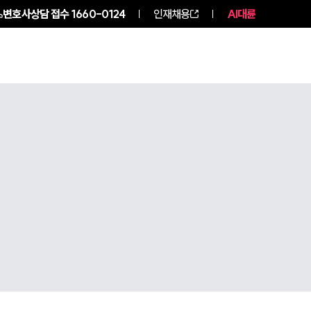
변호사상담 접수
1660-0124
인재채용
AI대륜
구성원 소개
소식/자료