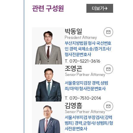
관련 구성원
더보기
박동일
President Attorney
부산지방법원 형사 국선변호
인 경력,국제소송/증거조사/
형사전문변호사
T.
070-5221-3616
조영곤
Senior Partner Attorney
서울중앙지검장 경력,성범
죄/마약/형사전문변호사
T.
070-7510-2014
김영흠
Senior Partner Attorney
서울서부지검 부장검사[강력
범죄] 경력,군형사/성범죄/형
사전문변호사