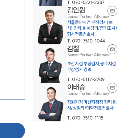
T.
070-5221-2387
김인원
Senior Partner Attorney
서울중앙지검 부장검사[형
사] 경력,회계감리/증거조사/
형사전문변호사
T.
070-7510-1044
김철
Senior Partner Attorney
그룹소개
부산지검 부장검사,광주지검
부장검사 경력
그룹소개
T.
070-5117-3709
이태승
대륜의 강점
Senior Partner Attorney
오시는 길
창원지검 마산지청장 경력,형
사/성범죄/마약전문변호사
글로벌 파트너 로펌
T.
070-7510-1118
고객의 소리
통합검색