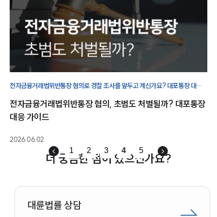
전자금융거래법위반통장 혐의로 경찰 조사를 앞두고 계신가요? 대포통장 대여·
양도 시 처벌 수위와 초범 대응, 사기방조 연루 가능성까지 피의자 입장에서
전자금융거래법위반통장 혐의, 초범도 처벌될까? 대포통장
정리합니다.
대응 가이드
2026.06.02
1
2
3
4
5
더 궁금한 점이 있으신가요?
대륜법률 상담