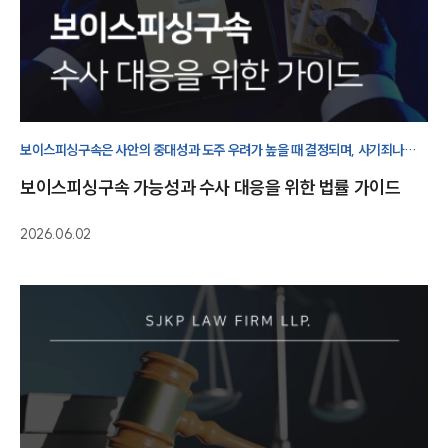
구성원 소개
형사전문변호사
보이스피싱구속은 사안의 중대성과 도주 우려가 높을 때 결정되며, 사기죄나
소식/자료
범죄단체조직죄 등 복합적인 법리가 적용되므로 단계별로 정밀한 방어권 행사가
보이스피싱구속 가능성과 수사 대응을 위한 법률 가이드
요구됩니다.
언론보도
공지사항
2026.06.02
법률 블로그
법률서식
뉴스레터/브로슈어
세미나
대륜법률상담예약
대륜법률상담예약