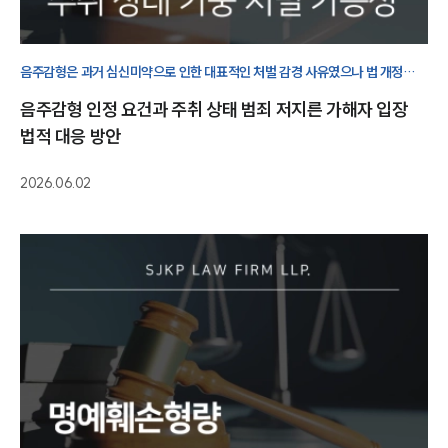
음주감형은 과거 심신미약으로 인한 대표적인 처벌 감경 사유였으나 법 개정
이후 법원의 재량에 따라 엄격히 결정되며, 경우에 따라 가중처벌 근거가 될 수
음주감형 인정 요건과 주취 상태 범죄 저지른 가해자 입장
있습니다.
법적 대응 방안
2026.06.02