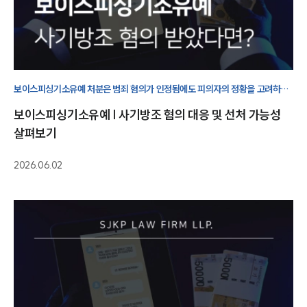
그룹소개
대륜의 강점
오시는 길
글로벌 파트너 로펌
고객의 소리
통합검색
AI대륜
보이스피싱기소유예 처분은 범죄 혐의가 인정됨에도 피의자의 정황을 고려하여
검사가 기소를 유예하는 결정으로, 신속한 법리 대응과 양형 자료 준비가
보이스피싱기소유예 | 사기방조 혐의 대응 및 선처 가능성
필수적입니다.
업무사례
살펴보기
형사 주요 업무사례
2026.06.02
사례분석/최신동향
형사 법률정보
법률지식인
형사소송·상담후기
업무분야
형사그룹 업무
전체