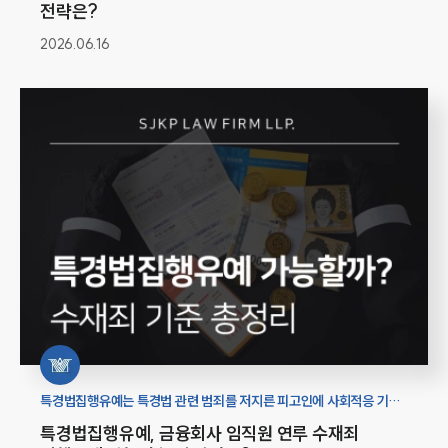
전략은?
2026.06.16
특경법집행유예는 특경법 관련 범죄를 저지른 피고인에 사회적응 기회
및 반성의 시간을 주기 위해 집행을 유예하는 것입니다. 이 글은 특경법
특경법집행유예, 금융회사 임직원 연루 수재죄
수재범죄에 집중해봅니다.