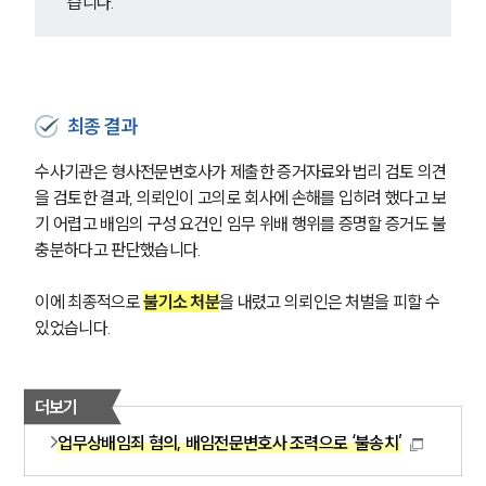
사례분석/최신동향
습니다.
형사 법률정보
법률지식인
형사소송·상담후기
최종 결과
업무분야
수사기관은 형사전문변호사가 제출한 증거자료와 법리 검토 의견
형사그룹 업무
을 검토한 결과, 의뢰인이 고의로 회사에 손해를 입히려 했다고 보
전체
기 어렵고 배임의 구성 요건인 임무 위배 행위를 증명할 증거도 불
충분하다고 판단했습니다.
구성원 소개
이에 최종적으로 
불기소 처분
을 내렸고 의뢰인은 처벌을 피할 수 
형사전문변호사
있었습니다.
소식/자료
더보기
언론보도
업무상배임죄 혐의, 배임전문변호사 조력으로 ‘불송치’
공지사항
법률 블로그