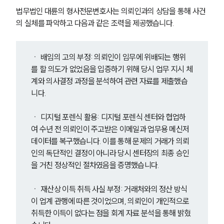
법무법인 대륜의 형사전문변호사는 의뢰인과의 상담을 통해 사건
의 실체를 파악하고 다음과 같은 조력을 제공했습니다.
ㆍ 배임의 고의 부정: 의뢰인이 임무에 위배되는 행위
를 할 의도가 없었음을 입증하기 위해 당시 업무 지시 체
그룹소개
계와 의사결정 과정을 분석하여 관련 자료를 제출했습
니다.
그룹소개
대륜의 강점
ㆍ 디지털 포렌식 활용: 디지털 포렌식 센터와 협업하
오시는 길
여 수년 전 의뢰인이 주고받은 이메일과 업무용 메신저 
글로벌 파트너 로펌
데이터를 복구했습니다. 이를 통해 문제의 거래가 의뢰
고객의 소리
인의 독단적인 결정이 아니라 당시 센터장의 최종 승인
통합검색
AI대륜
을 거친 정상적인 절차였음을 증명했습니다.
ㆍ 재산상 이득 취득 사실 부정: 거래처와의 정산 방식
업무사례
이 업계 관행에 따른 것이었으며, 의뢰인이 개인적으로 
취득한 이득이 없다는 점을 회계 자료 분석을 통해 밝혔
형사 주요 업무사례