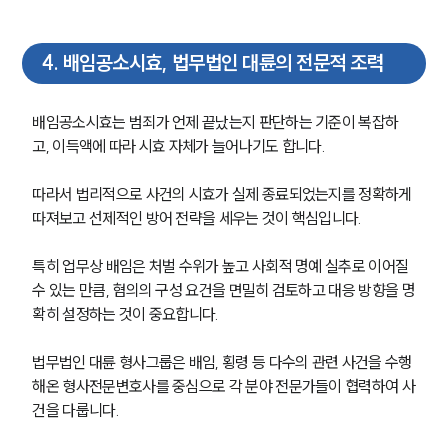
법률서식
뉴스레터/브로슈어
세미나
4
.
배임공소시효, 법무법인 대륜의 전문적 조력
대륜법률상담예약
배임공소시효는 범죄가 언제 끝났는지 판단하는 기준이 복잡하
고, 이득액에 따라 시효 자체가 늘어나기도 합니다.
대륜법률상담예약
따라서 법리적으로 사건의 시효가 실제 종료되었는지를 정확하게 
따져보고 선제적인 방어 전략을 세우는 것이 핵심입니다.
특히 업무상 배임은 처벌 수위가 높고 사회적 명예 실추로 이어질 
수 있는 만큼, 혐의의 구성 요건을 면밀히 검토하고 대응 방향을 명
확히 설정하는 것이 중요합니다.
법무법인 대륜 형사그룹은 배임, 횡령 등 다수의 관련 사건을 수행
해온 형사전문변호사를 중심으로 각 분야 전문가들이 협력하여 사
건을 다룹니다.