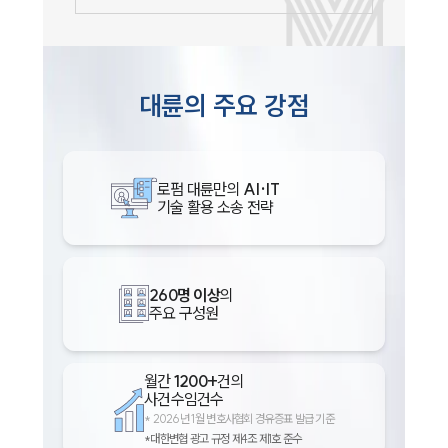
대륜의 주요 강점
로펌 대륜만의
AI·IT
기술 활용 소송 전략
260명 이상
의
주요 구성원
월간
1200+
건의
사건수임건수
*
2026년 1월 변호사협회 경유증표 발급 기준
*대한변협 광고 규정 제4조 제1호 준수