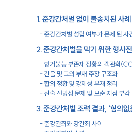
1
.
준강간처벌 없이 불송치된 사례
-
준강간처벌 성립 여부가 문제 된 사
2
.
준강간처벌을 막기 위한 형사
-
항거불능 부존재 정황의 객관화(CC
-
간음 및 고의 부재 주장 구조화
-
합의 정황 및 강제성 부재 정리
-
진술 신빙성 문제 및 모순 지점 부각
3
.
준강간처벌 조력 결과, ‘혐의없
-
준강간죄와 강간죄 차이