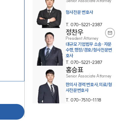
Senior Associate Attorney
형사전문 변호사
T.
070-5221-2387
정찬우
President Attorney
대규모 기업법무 소송·자문
수행,행정/경호/형사전문변
호사
그룹소개
T.
070-5221-2387
홍승표
그룹소개
Senior Associate Attorney
대륜의 강점
한의사 경력 변호사,의료/형
사전문변호사
오시는 길
T.
070-7510-1118
글로벌 파트너 로펌
고객의 소리
통합검색