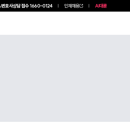
변호사상담 접수
1660-0124
인재채용
AI대륜
구성원 소개
소식/자료