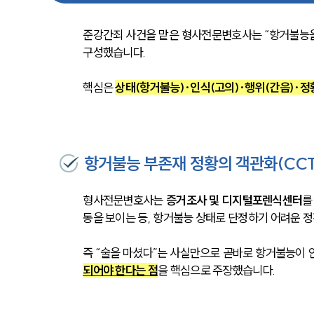
준강간죄 사건을 맡은 형사전문변호사는 “항거불능을
구성했습니다.
핵심은 
상태(항거불능)·인식(고의)·행위(간음)·정
항거불능 부존재 정황의 객관화(CCT
형사전문변호사는 
증거조사 및 디지털포렌식센터
를
동을 보이는 등, 항거불능 상태로 단정하기 어려운 
즉 “술을 마셨다”는 사실만으로 곧바로 항거불능이 인
되어야 한다는 점
을 핵심으로 주장했습니다.