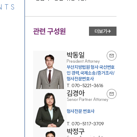
NTS
관련 구성원
더보기
박동일
President Attorney
부산지방법원 형사 국선변호
인 경력,국제소송/증거조사/
형사전문변호사
T.
070-5221-3616
김경아
Senior Partner Attorney
형사전문 변호사
T.
070-5117-3709
박정구