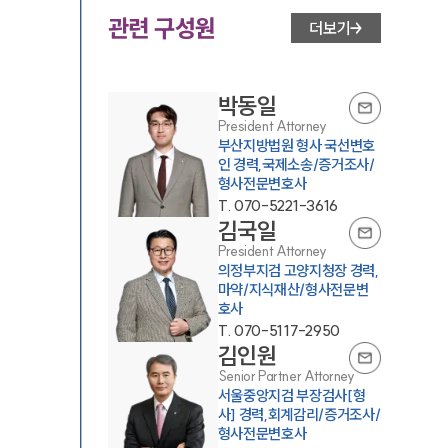
관련 구성원
더보기
박동일
President Attorney
부산지방법원 형사 국선변호
인 경력,국제소송/증거조사/
형사전문변호사
T.
070-5221-3616
김국일
President Attorney
의정부지검 고양지청장 경력,
마약/지식재산/형사전문변
호사
T.
070-5117-2950
김인원
Senior Partner Attorney
서울중앙지검 부장검사[형
사] 경력,회계감리/증거조사/
형사전문변호사