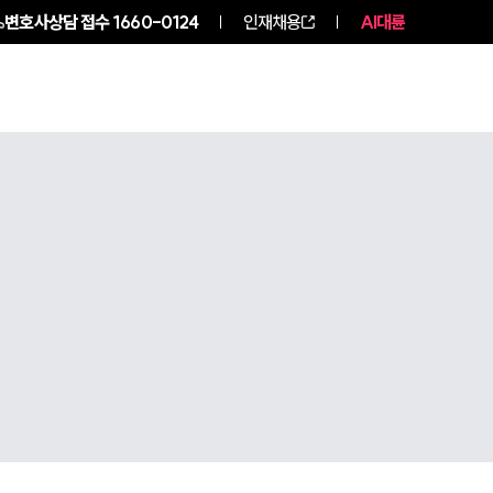
변호사상담 접수
1660-0124
인재채용
AI대륜
구성원 소개
소식/자료