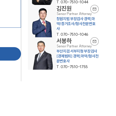
T.
070-7510-1044
김진원
Senior Partner Attorney
창원지법 부장검사 경력,마
약/증거조사/형사전문변호
사
T.
070-7510-1046
서봉하
Senior Partner Attorney
그룹소개
부산지검 서부지청 부장검사
[경제범죄] 경력,마약/형사전
문변호사
그룹소개
T.
070-7510-1755
대륜의 강점
오시는 길
글로벌 파트너 로펌
고객의 소리
통합검색