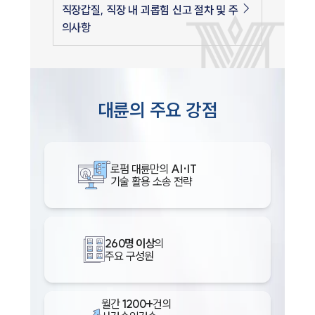
직장갑질, 직장 내 괴롭힘 신고 절차 및 주
의사항
대륜의 주요 강점
로펌 대륜만의
AI·IT
기술 활용 소송 전략
260명 이상
의
주요 구성원
월간
1200+
건의