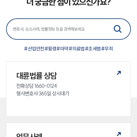
더 궁금한 점이 있으신가요?
#
산업안전
#
횡령
#
마약
#
의료법
#
조세범
#
무죄
대륜법률 상담
전화상담 1660-0124 

형사변호사 365일 상시대기
업무사례