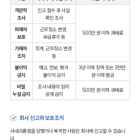
글로벌 파트너 로펌
고객의 소리
객관적 
신고 접수 후 사실 
통합검색
조사
확인 조사
AI대륜
피해자 
근무장소 변경, 
500만 원 이하 과태료
보호
유급휴가 등
업무사례
가해자 
징계, 근무장소 변경 
형사 주요 업무사례
조치
등
사례분석/최신동향
형사 법률정보
불이익 
해고, 전보, 평가 
3년 이하 징역 또는 3천만 
법률지식인
금지
불이익 금지
원 이하 벌금
형사소송·상담후기
비밀 
조사 내용의 임의 
500만 원 이하 과태료
누설 금지
공개 금지
업무분야
형사그룹 업무
회사 신고와 보호조치
전체
사내괴롭힘을 당했거나 목격한 사람은 회사에 신고할 수 있습니
구성원 소개
다.