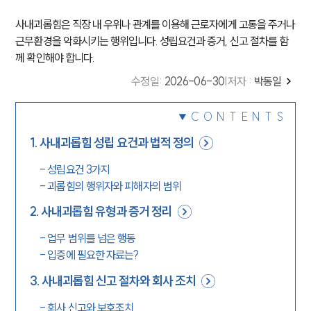
사내괴롭힘은 직장 내 우위나 관계를 이용해 근로자에게 고통을 주거나
근무환경을 악화시키는 행위입니다. 성립요건과 증거, 신고 절차를 함
께 확인해야 합니다.
수정일
:
2026-06-30
|
저자 :
박동일
CONTENTS
1
.
사내괴롭힘 성립 요건과 법적 정의
-
성립요건 3가지
-
괴롭힘의 행위자와 피해자의 범위
2
.
사내괴롭힘 유형과 증거 정리
-
업무 범위를 넘은 행동
-
입증에 필요한 자료는?
3
.
사내괴롭힘 신고 절차와 회사 조치
-
회사 신고와 보호조치