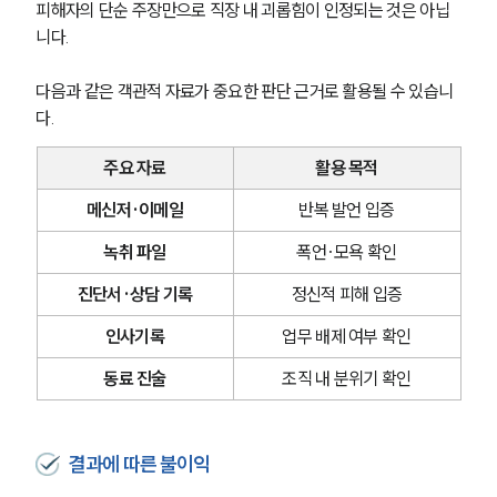
피해자의 단순 주장만으로 직장 내 괴롭힘이 인정되는 것은 아닙
니다.
다음과 같은 객관적 자료가 중요한 판단 근거로 활용될 수 있습니
다.
주요 자료
활용 목적
메신저·이메일
반복 발언 입증
녹취 파일
폭언·모욕 확인
진단서·상담 기록
정신적 피해 입증
인사기록
업무 배제 여부 확인
그룹소개
동료 진술
조직 내 분위기 확인
그룹소개
대륜의 강점
오시는 길
결과에 따른 불이익
글로벌 파트너 로펌