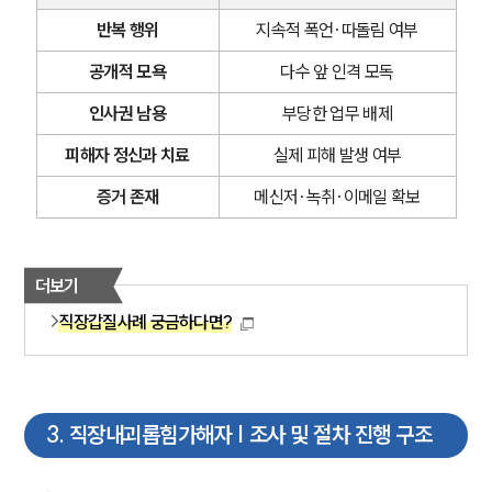
반복 행위
지속적 폭언·따돌림 여부
공개적 모욕
다수 앞 인격 모독
인사권 남용
부당한 업무 배제
피해자 정신과 치료
실제 피해 발생 여부
증거 존재
메신저·녹취·이메일 확보
더보기
직장갑질사례 궁금하다면?
3
.
직장내괴롭힘가해자 | 조사 및 절차 진행 구조