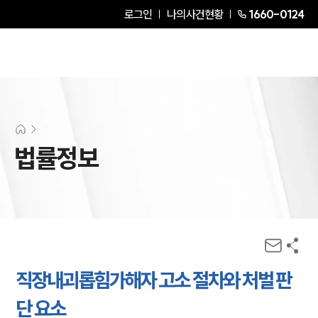
로그인
나의사건현황
1660-0124
법률정보
직장내괴롭힘가해자 고소 절차와 처벌 판
단 요소