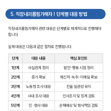
형사전문변호사
5
.
직장내괴롭힘가해자 | 단계별 대응 방법
소식/자료
직장내괴롭힘가해자 관련 대응은 단계별로 체계적으로 진행해야 
언론보도
합니다.
공지사항
법률 블로그
법률서식
실제 대응은 다음과 같은 절차로 진행됩니다.
뉴스레터/브로슈어
세미나
단계
대응 내용
핵심 포인트
1단계
사실관계 정리
발언·행동 시점 정리
대륜법률상담예약
2단계
증거 확보
메신저·녹취·이메일 확보
대륜법률상담예약
3단계
노동청 조사 대응
진술 일관성 유지
4단계
사내 조사 대응
인사조치 및 징계 검토
5단계
민·형사 대응
손해배상 및 형사책임 검토