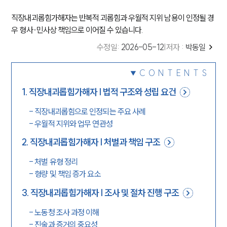
직장내괴롭힘가해자는 반복적 괴롭힘과 우월적 지위 남용이 인정될 경
우 형사·민사상 책임으로 이어질 수 있습니다.
수정일
:
2026-05-12
|
저자 :
박동일
CONTENTS
1
.
직장내괴롭힘가해자 | 법적 구조와 성립 요건
-
직장내괴롭힘으로 인정되는 주요 사례
-
우월적 지위와 업무 연관성
2
.
직장내괴롭힘가해자 | 처벌과 책임 구조
-
처벌 유형 정리
-
형량 및 책임 증가 요소
3
.
직장내괴롭힘가해자 | 조사 및 절차 진행 구조
-
노동청 조사 과정 이해
-
진술과 증거의 중요성