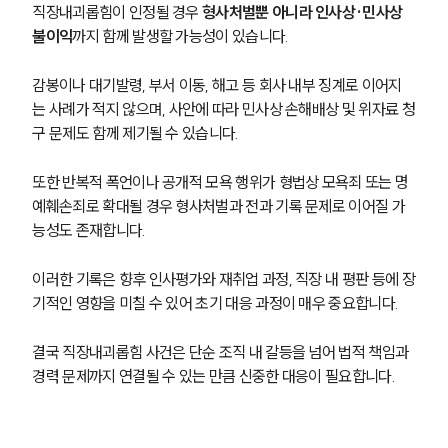
고객의 소리
직장내괴롭힘이 인정될 경우 
형사처벌뿐 아니라 인사상·민사상 
통합검색
불이익
까지 함께 발생할 가능성이 있습니다.
AI대륜
감봉이나 대기발령, 부서 이동, 해고 등 회사 내부 징계로 이어지
업무사례
는 사례가 적지 않으며, 사안에 따라 민사상 손해배상 및 위자료 청
구 문제도 함께 제기될 수 있습니다.
형사 주요 업무사례
사례분석/최신동향
또한 반복적 폭언이나 공개적 모욕 행위가 형법상 모욕죄 또는 명
형사 법률정보
예훼손죄로 확대될 경우 형사처벌과 전과 기록 문제로 이어질 가
법률지식인
형사소송·상담후기
능성도 존재합니다.
이러한 기록은 향후 인사평가와 재취업 과정, 직장 내 평판 등에 장
업무분야
기적인 영향을 미칠 수 있어 초기 대응 과정이 매우 중요합니다.
형사그룹 업무
결국 직장내괴롭힘 사건은 단순 조직 내 갈등을 넘어 법적 책임과 
전체
경력 문제까지 연결될 수 있는 만큼 신중한 대응이 필요합니다.
구성원 소개