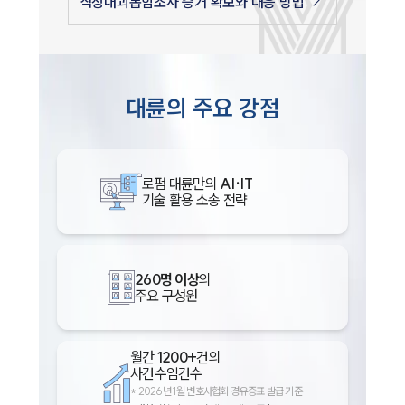
직장내괴롭힘조사 증거 확보와 대응 방법
대륜의 주요 강점
로펌 대륜만의
AI·IT
기술 활용 소송 전략
260명 이상
의
주요 구성원
월간
1200+
건의
사건수임건수
*
2026년 1월 변호사협회 경유증표 발급 기준