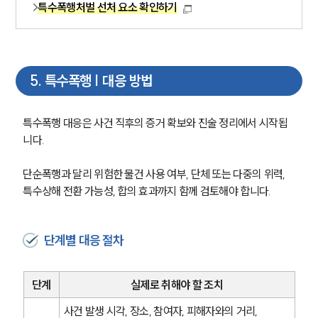
특수폭행처벌 선처 요소 확인하기
그룹소개
대륜의 강점
오시는 길
글로벌 파트너 로펌
고객의 소리
5
.
특수폭행 | 대응 방법
통합검색
AI대륜
특수폭행 대응은 사건 직후의 증거 확보와 진술 정리에서 시작됩
니다.
업무사례
형사 주요 업무사례
단순폭행과 달리 위험한 물건 사용 여부, 단체 또는 다중의 위력, 
사례분석/최신동향
특수상해 전환 가능성, 합의 효과까지 함께 검토해야 합니다.
형사 법률정보
법률지식인
형사소송·상담후기
단계별 대응 절차
업무분야
단계
실제로 취해야 할 조치
형사그룹 업무
사건 발생 시각, 장소, 참여자, 피해자와의 거리, 