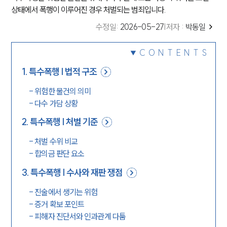
상태에서 폭행이 이루어진 경우 처벌되는 범죄입니다.
수정일
:
2026-05-27
|
저자 :
박동일
CONTENTS
1
.
특수폭행 | 법적 구조
-
위험한 물건의 의미
-
다수 가담 상황
2
.
특수폭행 | 처벌 기준
-
처벌 수위 비교
-
합의금 판단 요소
3
.
특수폭행 | 수사와 재판 쟁점
-
진술에서 생기는 위험
-
증거 확보 포인트
-
피해자 진단서와 인과관계 다툼