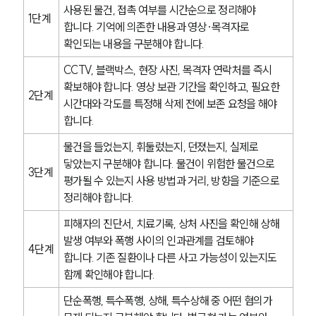
전체
사용된 물건, 접촉 여부를 시간순으로 정리해야 
1단계
합니다. 기억에 의존한 내용과 영상·목격자로 
확인되는 내용을 구분해야 합니다.
구성원 소개
CCTV, 블랙박스, 현장 사진, 목격자 연락처를 즉시 
형사전문변호사
확보해야 합니다. 영상 보관 기간을 확인하고, 필요한 
2단계
시간대와 각도를 특정해 삭제 전에 보존 요청을 해야 
합니다.
소식/자료
물건을 들었는지, 휘둘렀는지, 던졌는지, 실제로 
언론보도
닿았는지 구분해야 합니다. 물건이 위험한 물건으로 
공지사항
3단계
평가될 수 있는지 사용 방법과 거리, 방향을 기준으로 
법률 블로그
법률서식
정리해야 합니다.
뉴스레터/브로슈어
피해자의 진단서, 치료기록, 상처 사진을 확인해 상해 
세미나
발생 여부와 폭행 사이의 인과관계를 검토해야 
4단계
합니다. 기존 질환이나 다른 사고 가능성이 있는지도 
대륜법률상담예약
함께 확인해야 합니다.
단순폭행, 특수폭행, 상해, 특수상해 중 어떤 혐의가 
대륜법률상담예약