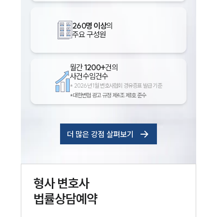
260명 이상
의
주요 구성원
월간
1200+
건의
사건수임건수
*
2026년 1월 변호사협회 경유증표 발급 기준
*대한변협 광고 규정 제4조 제1호 준수
더 많은 강점 살펴보기
형사
변호사
법률상담예약