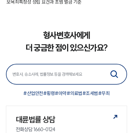
모욕죄특정성 성립 요건과 초범 벌금 기준
형사변호사에게
더 궁금한 점이 있으신가요?
#
산업안전
#
횡령
#
마약
#
의료법
#
조세범
#
무죄
대륜법률 상담
전화상담 1660-0124 
