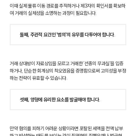
고객의 소리
이때 실제 물류 이동 경로를 추적하거나 제3자의 확인서를 확보하
통합검색
여 거래의 실체성을 소명하는 과정이 필요합니다.
AI대륜
업무사례
둘째, 주관적 요건인 '범의'의 유무를 다투어야 합니다.
형사 주요 업무사례
사례분석/최신동향
형사 법률정보
법률지식인
거래 상대방이 자료상임을 모르고 거래한 '선종의 무과실'을 입증
형사소송·상담후기
하거나, 단순한 회계상의 착오였음을 증명함으로써 고의성을 부정
하는 전략이 유효할 수 있습니다.
업무분야
셋째, 양형에 유리한 요소를 발굴해야 합니다.
형사그룹 업무
전체
구성원 소개
만약 혐의를 피하기 어려운 상황이라면 포탈된 세액을 전액 납부
하고 반성하는 태도를 보이는 것이 징역형의 집행유예나 벌금형 