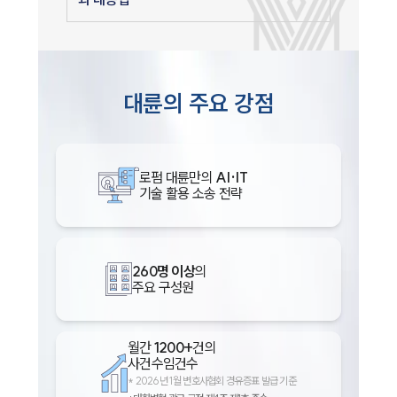
대륜의 주요 강점
로펌 대륜만의
AI·IT
기술 활용 소송 전략
260명 이상
의
주요 구성원
월간
1200+
건의
사건수임건수
*
2026년 1월 변호사협회 경유증표 발급 기준