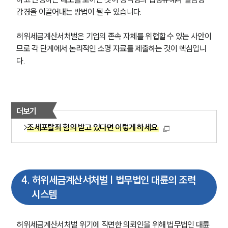
형사전문변호사
감경을 이끌어내는 방법이 될 수 있습니다.
허위세금계산서처벌은 기업의 존속 자체를 위협할 수 있는 사안이
소식/자료
므로 각 단계에서 논리적인 소명 자료를 제출하는 것이 핵심입니
다.
언론보도
공지사항
법률 블로그
법률서식
뉴스레터/브로슈어
더보기
세미나
조세포탈죄 혐의 받고 있다면 이렇게 하세요.
대륜법률상담예약
대륜법률상담예약
4
.
허위세금계산서처벌 | 법무법인 대륜의 조력
시스템
허위세금계산서처벌 위기에 직면한 의뢰인을 위해 법무법인 대륜