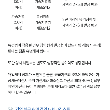
(30억 
가중처벌법 
세액의 2~5배 벌금 병과
이상)
제8조의2
가중처벌 
특정범죄 
3년 이상의 유기징역 및 
(50억 
가중처벌법 
세액의 2~5배 벌금 병과
이상)
제8조의2
특경법이 적용될 경우 징역형과 벌금형이 반드시 병과(동시 부과)
된다는 점을 유념해야 합니다.
또한 형사 처벌과는 별도로 행정적인 불이익도 상당합니다.
매입세액 공제가 부인됨은 물론, 공급가액의 3%에 해당하는 가
공세금계산서 수취 가산세와 과소신고 가산세(최대 40%), 납부
지연 가산세 등이 부과되어 본래 세액보다 훨씬 많은 금액을 납부
해야 할 수 있습니다.
기업 실무자 및 경영자 체크리스트