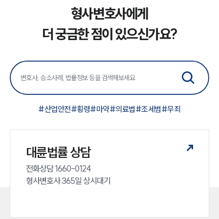
형사변호사에게
그룹소개
더 궁금한 점이 있으신가요?
그룹소개
대륜의 강점
오시는 길
글로벌 파트너 로펌
고객의 소리
통합검색
AI대륜
#
산업안전
#
횡령
#
마약
#
의료법
#
조세범
#
무죄
업무사례
대륜법률 상담
형사 주요 업무사례
사례분석/최신동향
전화상담 1660-0124 

형사 법률정보
법률지식인
형사변호사 365일 상시대기
형사소송·상담후기