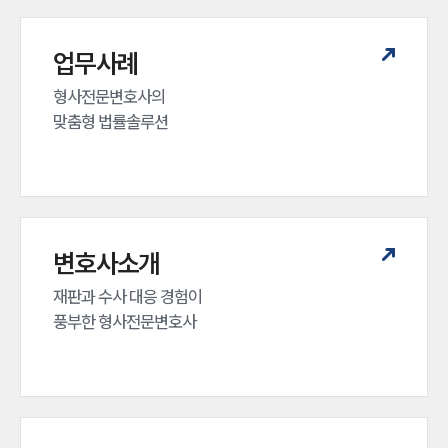
업무분야
형사그룹 업무
업무사례
전체
형사전문변호사의 

맞춤형 법률솔루션
구성원 소개
형사전문변호사
소식/자료
변호사소개
언론보도
재판과 수사 대응 경험이 

공지사항
풍부한 형사전문변호사
법률 블로그
법률서식
뉴스레터/브로슈어
세미나