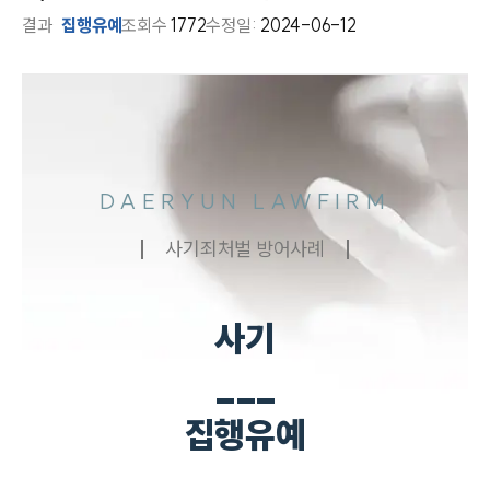
결과
집행유예
조회수
1772
수정일:
2024-06-12
DAERYUN LAWFIRM
사기죄처벌 방어사례
사기
___
집행유예