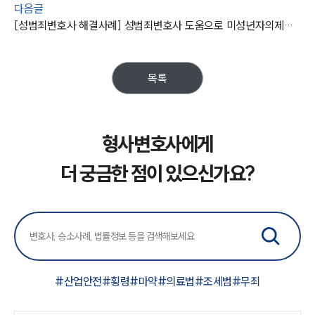
다음글
[성범죄변호사 해결사례] 성범죄변호사 도움으로 미성년자의제강간죄 집행유예에 그쳐
목록
형사변호사에게
더 궁금한 점이 있으신가요?
#
산업안전
#
횡령
#
마약
#
의료법
#
조세범
#
무죄