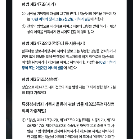
형법 제347조(사기)
①
사람을 기망하여 재물의 교부를 받거나 재산상의 이익을 취득한 자
는
10년 이하의 징역 또는 2천만원 이하의 벌금
에 처한다.
②
전항의 방법으로 제삼자로 하여금 재물의 교부를 받게 하거나 재산
상의 이익을 취득하게 한 때에도 전항의 형과 같다.
형법 제347조의2(컴퓨터 등 사용사기)
컴퓨터등 정보처리장치에 허위의 정보 또는 부정한 명령을 입력하거나
권한 없이 정보를 입력·변경하여 정보처리를 하게 함으로써 재산상의
이익을 취득하거나 제3자로 하여금 취득하게 한 자랑하는
10년 이하의
징역 또는 2천만원 이하의 벌금
에 처한다.
형법 제351조(상습법)
상습으로 제347조 내지 전조의 죄를 범한 자는 그 죄에 정한 형의 2분
의 1까지 가중한다.
특정경제범죄 가중처벌 등에 관한 법률 제3조(특정재산범
죄의 가중처벌)
①
「형법」 제347조(사기), 제347조의2(컴퓨터등 사용사기), 제351
조(제347조, 제347조의2의 상습법만 해당한다)의 죄를 범한 사
람은 그 범죄행위로 인하여 취득하거나 제3자로 하여금 취득하게
한 재물 또는 재산상 이익의 가액(이하 이 조에서 “이득액”이라 한