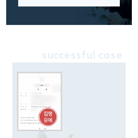
구성원 소개
형사전문변호사
소식/자료
언론보도
successful case
공지사항
법률 블로그
법률서식
뉴스레터/브로슈어
세미나
대륜법률상담예약
대륜법률상담예약