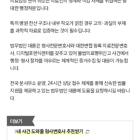
의료법상 면허 취소는 의료인의 생계와 직업 자체를 위협하는 중
대한 행정처분입니다.
형사그룹 업무
전체
특히 병원 전산 구조나 내부 착오가 얽힌 경우 고의·과실의 부재
를 과학적 자료로 입증하는 것이 필수입니다.
구성원 소개
법무법인 대륜은 형사전문변호사와 대한변협 등록 의료전문변호
형사전문변호사
사, 디지털포렌식센터를 갖추고 있어 불법의료행위신고 사건에서 
행정·형사 절차를 아우르는 체계적인 증거수집 및 대응이 가능합
니다.
소식/자료
전국 분사무소 운영, 24시간 상담 접수 체계를 통해 신속한 법률 
언론보도
공지사항
지원을 제공하고 있는 법무법인 대륜에 도움을 요청하시길 바랍니
법률 블로그
다. 
법률서식
뉴스레터/브로슈어
세미나
더보기
내 사건 도와줄 형사변호사 추천받기
대륜법률상담예약