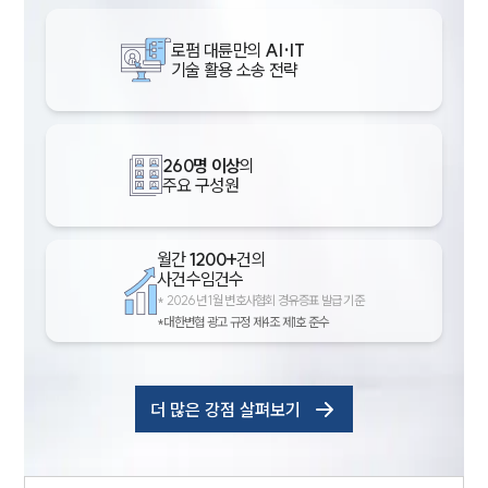
로펌 대륜만의
AI·IT
기술 활용 소송 전략
260명 이상
의
주요 구성원
월간
1200+
건의
사건수임건수
*
2026년 1월 변호사협회 경유증표 발급 기준
*대한변협 광고 규정 제4조 제1호 준수
더 많은 강점 살펴보기