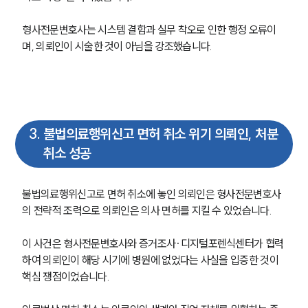
그룹소개
형사전문변호사는 시스템 결함과 실무 착오로 인한 행정 오류이
며, 의뢰인이 시술한 것이 아님을 강조했습니다. 
그룹소개
대륜의 강점
오시는 길
글로벌 파트너 로펌
고객의 소리
통합검색
AI대륜
3
.
불법의료행위신고 면허 취소 위기 의뢰인, 처분
취소 성공
업무사례
불법의료행위신고로 면허 취소에 놓인 의뢰인은 형사전문변호사
형사 주요 업무사례
의 전략적 조력으로 의뢰인은 의사 면허를 지킬 수 있었습니다.
사례분석/최신동향
형사 법률정보
법률지식인
이 사건은 형사전문변호사와 증거조사∙디지털포렌식센터가 협력
형사소송·상담후기
하여 의뢰인이 해당 시기에 병원에 없었다는 사실을 입증한 것이 
핵심 쟁점이었습니다.
업무분야