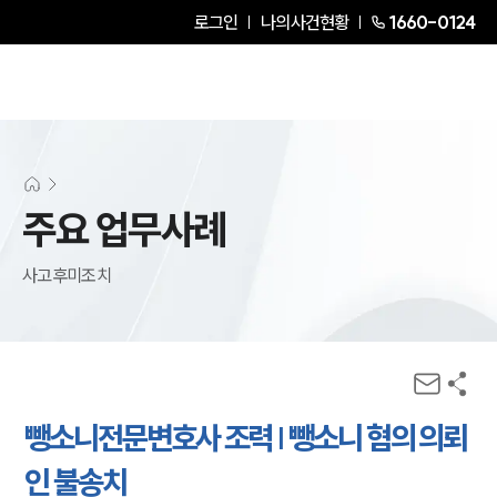
로그인
나의사건현황
1660-0124
주요 업무사례
사고후미조치
뺑소니전문변호사 조력 | 뺑소니 혐의 의뢰
인 불송치