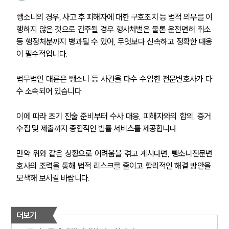
그룹소개
대륜의 강점
뺑소니의 경우, 사고 후 피해자에 대한 구호조치 등 법적 의무를 이
오시는 길
행하지 않은 것으로 간주될 경우 형사처벌은 물론 운전면허 취소 
글로벌 파트너 로펌
등 행정처분까지 병과될 수 있어, 무엇보다 신속하고 정확한 대응
고객의 소리
이 필수적입니다.
통합검색
AI대륜
법무법인 대륜은 뺑소니 등 사건을 다수 수임한 전문변호사가 다
수 소속되어 있습니다.
업무사례
이에 따라 초기 진술 준비부터 수사 대응, 피해자와의 합의, 증거 
형사 주요 업무사례
수집 및 제출까지 종합적인 법률 서비스를 제공합니다.
사례분석/최신동향
형사 법률정보
법률지식인
만약 위와 같은 상황으로 어려움을 겪고 계시다면, 뺑소니전문변
형사소송·상담후기
호사의 조력을 통해 법적 리스크를 줄이고 합리적인 해결 방안을 
모색해 보시길 바랍니다.
업무분야
형사그룹 업무
더보기
전체