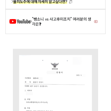
물피도주에 대해 자세히 알고싶다면?
구성원 소개
"뺑소니 vs 사고후미조치" 여러분의 생
각은❓
형사전문변호사
소식/자료
언론보도
공지사항
법률 블로그
법률서식
뉴스레터/브로슈어
세미나
대륜법률상담예약
대륜법률상담예약