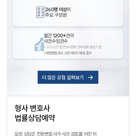
260명 이상
의
주요 구성원
월간
1200+
건의
사건수임건수
*
2026년 1월 변호사협회 경유증표 발급 기준
*대한변협 광고 규정 제4조 제1호 준수
더 많은 강점 살펴보기
형사
변호사
법률상담예약
모든 상담은 전문변호사가 사건 검토를 마친 뒤