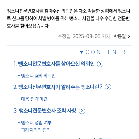
뺑소니전문변호사를 찾아주신 의뢰인은 다소 억울한 상황에서 뺑소니
로 신고를 당하여 처벌 방어를 위해 뺑소니 사건을 다수 수임한 전문변
호사를 찾아오셨습니다.
수정일
:
2025-08-05
|
저자 :
박동일
CONTENTS
1
.
뻉소니전문변호사를 찾아오신 의뢰인
-
뺑소니 혐의 의뢰인
2
.
뺑소니전문변호사가 알려주는 뺑소니란?
-
대응 전략 마련
3
.
뺑소니전문변호사 조력 사항
-
뺑소니 성립 여부
-
피해자와의 합의