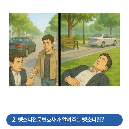
2
.
뺑소니전문변호사가 알려주는 뺑소니란?