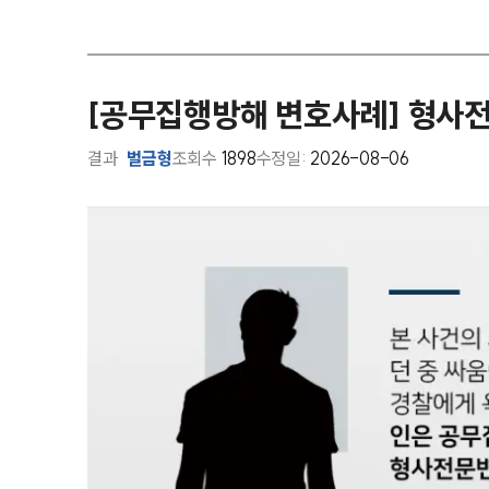
[공무집행방해 변호사례] 형사전
결과
벌금형
조회수
1898
수정일:
2026-08-06