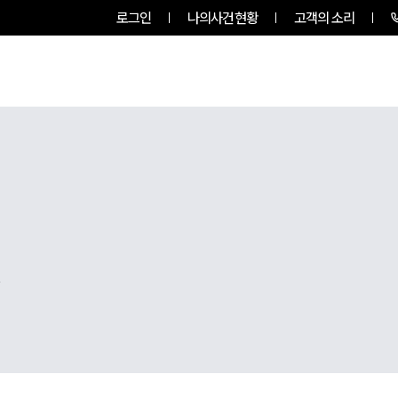
로그인
나의사건현황
고객의 소리
그룹소개
업무사례
업무분야
,