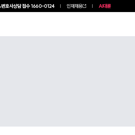
변호사상담 접수
1660-0124
인재채용
AI대륜
구성원 소개
소식/자료