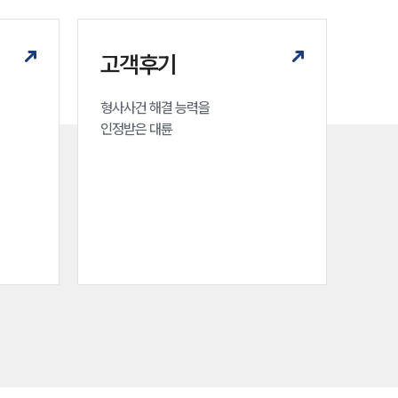
세미나
고객후기
대륜법률상담예약
형사사건 해결 능력을

대륜법률상담예약
인정받은 대륜