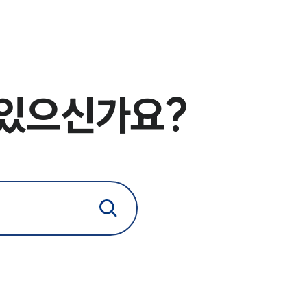
전체
구성원 소개
형사전문변호사
 있으신가요?
소식/자료
언론보도
공지사항
법률 블로그
법률서식
뉴스레터/브로슈어