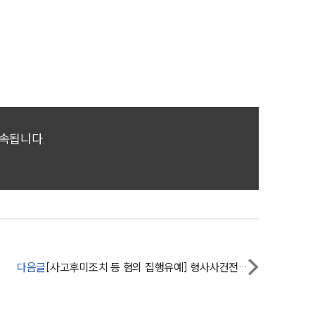
AI대륜
업무사례
형사 주요 업무사례
사례분석/최신동향
귀속됩니다.
형사 법률정보
법률지식인
형사소송·상담후기
업무분야
다음글
[사고후미조치 등 혐의 집행유예] 형사사건전문변호사, 다수 혐의 받는 피고인 조력해 집행유예 방어
형사그룹 업무