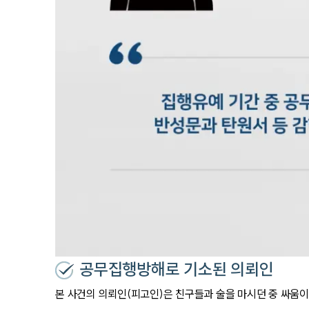
공무집행방해로 기소된 의뢰인
본 사건의 의뢰인(피고인)은 친구들과 술을 마시던 중 싸움이