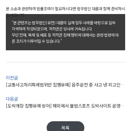
본 소송과 관련하여 법률조력이 필요하시다면 법무법인 대륜과 함께 준비하시
길 바랍니다.
그룹소개
"본 콘텐츠는 법무법인(유한) 대륜의 실제 업무 사례를 바탕으로 일부
각색하여 작성되었으며, 저작권은 당사에 귀속됩니다.
그룹소개
무단 전재, 복제 및 배포 등 저작권 침해 행위에 대해서는 관련 법령에 따
대륜의 강점
른 조치가 이루어질 수 있습니다."
오시는 길
글로벌 파트너 로펌
고객의 소리
통합검색
AI대륜
이전글
업무사례
[교통사고처리특례법위반 집행유예] 음주운전 중 사고 낸 피고인의 처벌을 집행유예로 방어함
형사 주요 업무사례
다음글
사례분석/최신동향
[도박개장 집행유예 방어] 해외에서 불법스포츠 도박사이트 운영하여 미상의 수익금을 취득한 의뢰인들 변호
형사 법률정보
법률지식인
형사소송·상담후기
목록