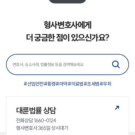
업무분야
형사그룹 업무
형사변호사에게
전체
더 궁금한 점이 있으신가요?
구성원 소개
형사전문변호사
소식/자료
#
산업안전
#
횡령
#
마약
#
의료법
#
조세범
#
무죄
언론보도
공지사항
법률 블로그
대륜법률 상담
법률서식
뉴스레터/브로슈어
전화상담 1660-0124 

세미나
형사변호사 365일 상시대기