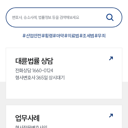
형사그룹 업무
전체
구성원 소개
#
산업안전
#
횡령
#
마약
#
의료법
#
조세범
#
무죄
형사전문변호사
소식/자료
대륜법률 상담
언론보도
전화상담 1660-0124 

공지사항
형사변호사 365일 상시대기
법률 블로그
법률서식
뉴스레터/브로슈어
세미나
대륜법률상담예약
업무사례
대륜법률상담예약
형사전문변호사의 
