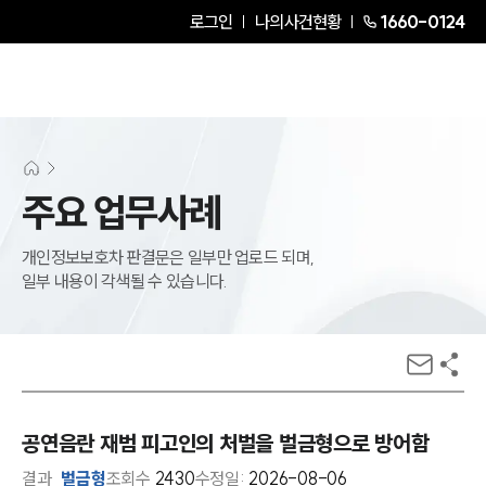
로그인
나의사건현황
1660-0124
주요 업무사례
개인정보보호차 판결문은 일부만 업로드 되며,
일부 내용이 각색될 수 있습니다.
공연음란 재범 피고인의 처벌을 벌금형으로 방어함
결과
벌금형
조회수
2430
수정일:
2026-08-06