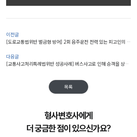
그룹소개
대륜의 강점
오시는 길
글로벌 파트너 로펌
이전글
고객의 소리
통합검색
[도로교통법위반 벌금형 방어] 2회 음주운전 전력 있는 피고인의 벌금형 판결 이끌어 냄
AI대륜
다음글
[교통사고처리특례법위반 성공사례] 버스사고로 인해 승객을 상해케 한 피고인의 처벌을 벌금형으로 방어함
업무사례
형사 주요 업무사례
사례분석/최신동향
목록
형사 법률정보
법률지식인
형사소송·상담후기
형사변호사에게
업무분야
더 궁금한 점이 있으신가요?