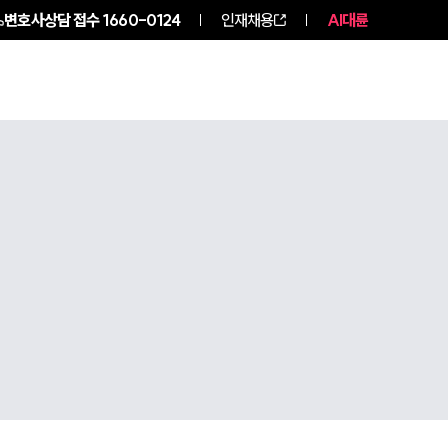
변호사상담 접수
1660-0124
인재채용
AI대륜
구성원 소개
소식/자료