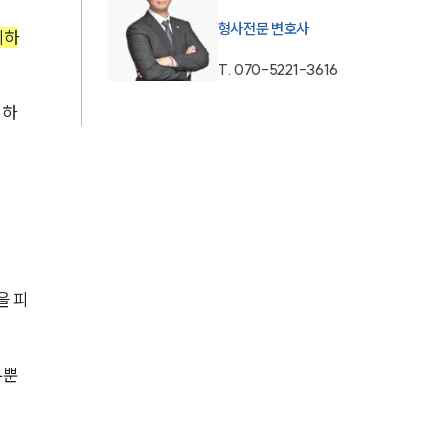
형사전문 변호사
AI대륜
지하
T.
070-5221-3616
업무사례
위하
형사 주요 업무사례
사례분석/최신동향
형사 법률정보
법률지식인
을 피
형사소송·상담후기
업무분야
우뿐
형사그룹 업무