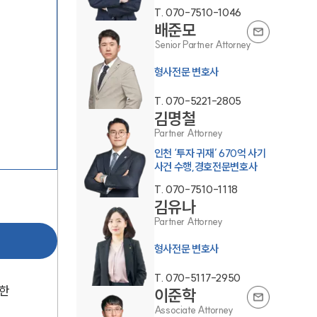
T.
070-7510-1046
배준모
Senior Partner Attorney
형사전문 변호사
T.
070-5221-2805
김명철
그룹소개
Partner Attorney
인천 ‘투자 귀재’ 670억 사기
사건 수행,경호전문변호사
그룹소개
T.
070-7510-1118
대륜의 강점
김유나
Partner Attorney
오시는 길
형사전문 변호사
글로벌 파트너 로펌
T.
070-5117-2950
고객의 소리
한 
이준학
Associate Attorney
통합검색