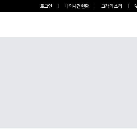
로그인
나의사건현황
고객의 소리
그룹소개
업무사례
업무분야