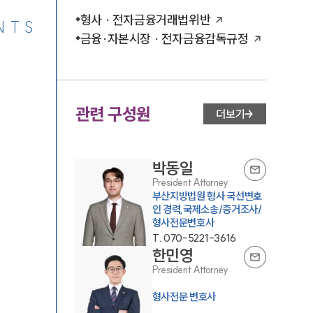
형사 · 전자금융거래법위반
NTS
금융·자본시장 · 전자금융감독규정
관련 구성원
더보기
박동일
President Attorney
부산지방법원 형사 국선변호
인 경력,국제소송/증거조사/
형사전문변호사
T.
070-5221-3616
한민영
President Attorney
형사전문 변호사