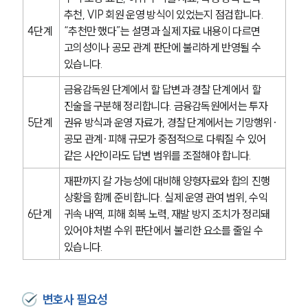
형사전문변호사
추천, VIP 회원 운영 방식이 있었는지 점검합니다. 
4단계
“추천만 했다”는 설명과 실제 자료 내용이 다르면 
고의성이나 공모 관계 판단에 불리하게 반영될 수 
소식/자료
있습니다.
언론보도
금융감독원 단계에서 할 답변과 경찰 단계에서 할 
공지사항
진술을 구분해 정리합니다. 금융감독원에서는 투자 
법률 블로그
5단계
권유 방식과 운영 자료가, 경찰 단계에서는 기망행위·
법률서식
뉴스레터/브로슈어
공모 관계·피해 규모가 중점적으로 다뤄질 수 있어 
세미나
같은 사안이라도 답변 범위를 조절해야 합니다.
재판까지 갈 가능성에 대비해 양형자료와 합의 진행 
대륜법률상담예약
상황을 함께 준비합니다. 실제 운영 관여 범위, 수익 
6단계
귀속 내역, 피해 회복 노력, 재발 방지 조치가 정리돼 
대륜법률상담예약
있어야 처벌 수위 판단에서 불리한 요소를 줄일 수 
있습니다.
변호사 필요성