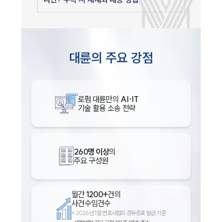
대륜의 주요 강점
로펌 대륜만의
AI·IT
기술 활용 소송 전략
260명 이상
의
주요 구성원
월간
1200+
건의
사건수임건수
*
2026년 1월 변호사협회 경유증표 발급 기준