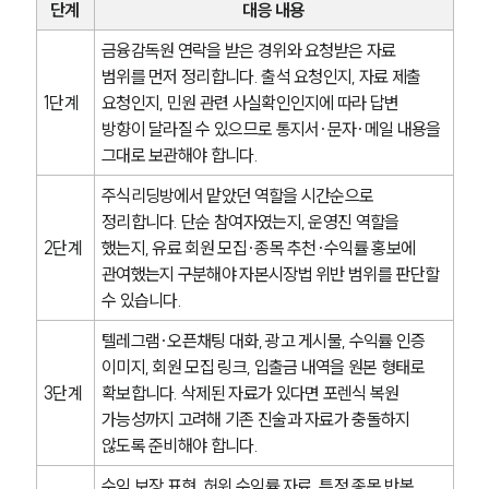
고객의 소리
단계
대응 내용
통합검색
AI대륜
금융감독원 연락을 받은 경위와 요청받은 자료 
범위를 먼저 정리합니다. 출석 요청인지, 자료 제출 
1단계
요청인지, 민원 관련 사실확인인지에 따라 답변 
업무사례
방향이 달라질 수 있으므로 통지서·문자·메일 내용을 
그대로 보관해야 합니다.
형사 주요 업무사례
사례분석/최신동향
주식리딩방에서 맡았던 역할을 시간순으로 
형사 법률정보
정리합니다. 단순 참여자였는지, 운영진 역할을 
법률지식인
형사소송·상담후기
2단계
했는지, 유료 회원 모집·종목 추천·수익률 홍보에 
관여했는지 구분해야 자본시장법 위반 범위를 판단할 
수 있습니다.
업무분야
텔레그램·오픈채팅 대화, 광고 게시물, 수익률 인증 
형사그룹 업무
이미지, 회원 모집 링크, 입출금 내역을 원본 형태로 
전체
3단계
확보합니다. 삭제된 자료가 있다면 포렌식 복원 
가능성까지 고려해 기존 진술과 자료가 충돌하지 
않도록 준비해야 합니다.
구성원 소개
수익 보장 표현, 허위 수익률 자료, 특정 종목 반복 