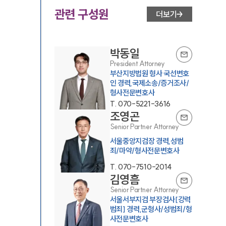
관련 구성원
더보기
박동일
President Attorney
부산지방법원 형사 국선변호
인 경력,국제소송/증거조사/
형사전문변호사
T.
070-5221-3616
조영곤
Senior Partner Attorney
서울중앙지검장 경력,성범
죄/마약/형사전문변호사
T.
070-7510-2014
김영흠
Senior Partner Attorney
서울서부지검 부장검사[강력
범죄] 경력,군형사/성범죄/형
사전문변호사