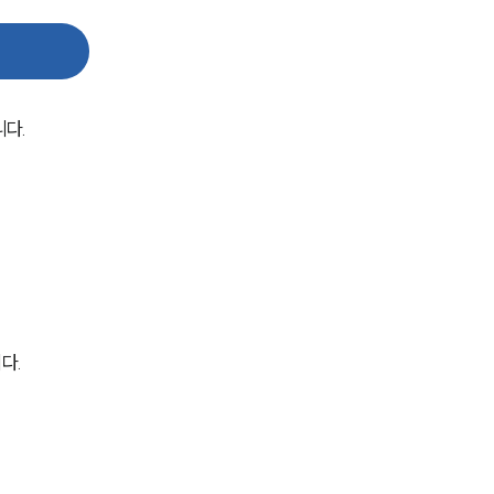
AI대륜
업무사례
니다.
형사 주요 업무사례
사례분석/최신동향
형사 법률정보
법률지식인
형사소송·상담후기
다.
업무분야
형사그룹 업무