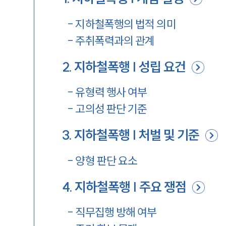
-
지하철폭행의 법적 의미
-
주취폭력과의 관계
2
.
지하철폭행 | 성립 요건
-
유형력 행사 여부
-
고의성 판단 기준
3
.
지하철폭행 | 처벌 및 기준
-
양형 판단 요소
4
.
지하철폭행 | 주요 쟁점
-
직무집행 방해 여부