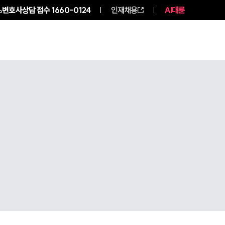
변호사상담 접수
1660-0124
인재채용
AI대륜
구성원 소개
소식/자료