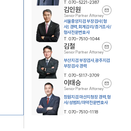
T.
070-5221-2387
김인원
Senior Partner Attorney
서울중앙지검 부장검사[형
사] 경력,회계감리/증거조사/
형사전문변호사
T.
070-7510-1044
김철
Senior Partner Attorney
그룹소개
부산지검 부장검사,광주지검
부장검사 경력
그룹소개
T.
070-5117-3709
이태승
대륜의 강점
Senior Partner Attorney
오시는 길
창원지검 마산지청장 경력,형
사/성범죄/마약전문변호사
글로벌 파트너 로펌
T.
070-7510-1118
고객의 소리
통합검색