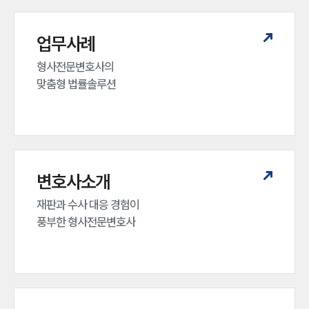
업무분야
형사그룹 업무
업무사례
전체
형사전문변호사의 

맞춤형 법률솔루션
구성원 소개
형사전문변호사
소식/자료
변호사소개
언론보도
재판과 수사 대응 경험이 

공지사항
풍부한 형사전문변호사
법률 블로그
법률서식
뉴스레터/브로슈어
세미나