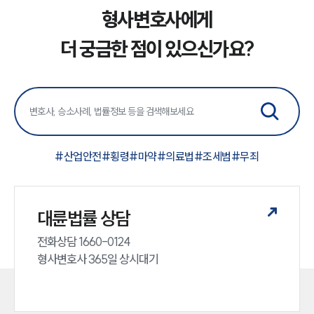
형사변호사에게
그룹소개
더 궁금한 점이 있으신가요?
그룹소개
대륜의 강점
오시는 길
글로벌 파트너 로펌
고객의 소리
통합검색
AI대륜
#
산업안전
#
횡령
#
마약
#
의료법
#
조세범
#
무죄
업무사례
대륜법률 상담
형사 주요 업무사례
사례분석/최신동향
전화상담 1660-0124 

형사 법률정보
법률지식인
형사변호사 365일 상시대기
형사소송·상담후기